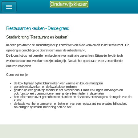
Restaurant en keuken - Derde graad
Studierichting "Restaurant en keuken"
In deze praktische studierichting leer je zowel werken in de keuken als in het restaurant. De
opleiding is gericht op de doorstroom naar de arbeidsmarkt.
De focus ligt op het bereiden en bedienen van culinaire gerechten. Etiquette, hygiënisch
werken en een net voorkomen zijn belangrijk. Net als het openstaan voor verschillende
culturele invloeden.
Concreet leer je:
de kok bijstaan bij het klaarmaken van warme en koude maaltijden,
gerechten afwerken en de kwaliteit controleren,
gasten op een gastvrije manier in het Nederlands, Frans en Engels ontvangen en
ook functioneel communiceren met andere teamleden in deze talen
hen informeren over gerechten en dranken en deze serveren volgens de regels van de
kunst
de basis van het organiseren en beheren van een restaurant: reservaties bijhouden,
rekeningen opstellen, bediening aan de bar…