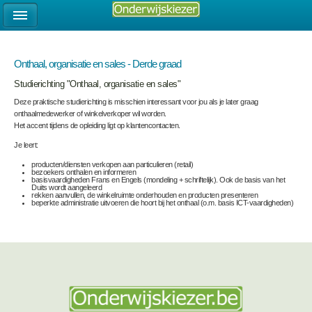
Onthaal, organisatie en sales - Derde graad
Studierichting "Onthaal, organisatie en sales"
Deze praktische studierichting is misschien interessant voor jou als je later graag
onthaalmedewerker of winkelverkoper wil worden.
Het accent tijdens de opleiding ligt op klantencontacten.
Je leert:
producten/diensten verkopen aan particulieren (retail)
bezoekers onthalen en informeren
basisvaardigheden Frans en Engels (mondeling + schriftelijk). Ook de basis van het
Duits wordt aangeleerd
rekken aanvullen, de winkelruimte onderhouden en producten presenteren
beperkte administratie uitvoeren die hoort bij het onthaal (o.m. basis ICT-vaardigheden)