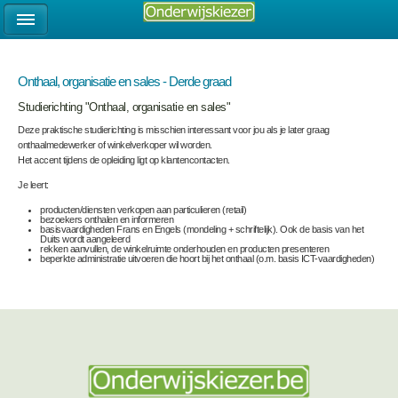
Onthaal, organisatie en sales - Derde graad
Studierichting "Onthaal, organisatie en sales"
Deze praktische studierichting is misschien interessant voor jou als je later graag
onthaalmedewerker of winkelverkoper wil worden.
Het accent tijdens de opleiding ligt op klantencontacten.
Je leert:
producten/diensten verkopen aan particulieren (retail)
bezoekers onthalen en informeren
basisvaardigheden Frans en Engels (mondeling + schriftelijk). Ook de basis van het
Duits wordt aangeleerd
rekken aanvullen, de winkelruimte onderhouden en producten presenteren
beperkte administratie uitvoeren die hoort bij het onthaal (o.m. basis ICT-vaardigheden)