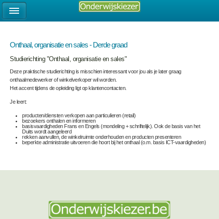
Onthaal, organisatie en sales - Derde graad
Studierichting "Onthaal, organisatie en sales"
Deze praktische studierichting is misschien interessant voor jou als je later graag
onthaalmedewerker of winkelverkoper wil worden.
Het accent tijdens de opleiding ligt op klantencontacten.
Je leert:
producten/diensten verkopen aan particulieren (retail)
bezoekers onthalen en informeren
basisvaardigheden Frans en Engels (mondeling + schriftelijk). Ook de basis van het
Duits wordt aangeleerd
rekken aanvullen, de winkelruimte onderhouden en producten presenteren
beperkte administratie uitvoeren die hoort bij het onthaal (o.m. basis ICT-vaardigheden)