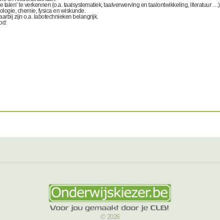
en’ te verkennen (o.a. taalsystematiek, taalverwerving en taalontwikkeling, literatuur …)
ologie, chemie, fysica en wiskunde.
rbij zijn o.a. labotechnieken belangrijk.
od:
© 2026