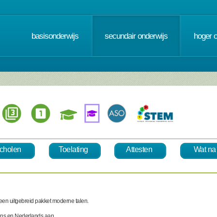
basisonderwijs
secundair onderwijs
hoger 
cholen
Toelating
Attesten
Wat na
een uitgebreid pakket moderne talen.
rans en Nederlands aan.