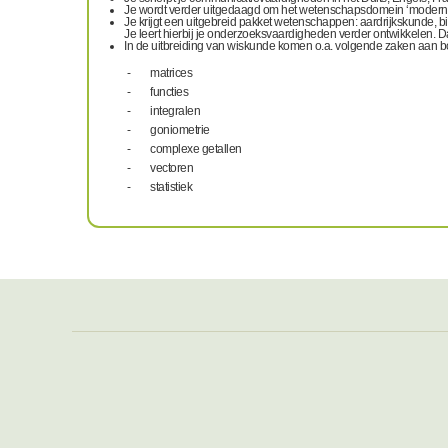
Je wordt verder uitgedaagd om het wetenschapsdomein ‘moderne tal
Je krijgt een uitgebreid pakket wetenschappen: aardrijkskunde, bi
Je leert hierbij je onderzoeksvaardigheden verder ontwikkelen. Daa
In de uitbreiding van wiskunde komen o.a. volgende zaken aan b
- matrices
- functies
- integralen
- goniometrie
- complexe getallen
- vectoren
- statistiek