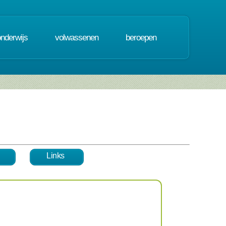
onderwijs
volwassenen
beroepen
Links