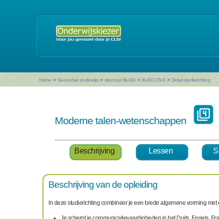
Home
>
Secundair onderwijs
>
structuur BuSO
>
BuSO OV4
>
Detail studierichting
Moderne talen-wetenschappen
Beschrijving
Lessen
S
Beschrijving van de opleiding
In deze studierichting combineer je een brede algemene vorming met 
Je scherpt je communicatievaardigheden in het Duits, Engels, F