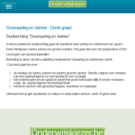
Groenaanleg en -beheer - Derde graad
Studierichting "Groenaanleg en -beheer"
In deze praktische studierichting gaat de aandacht naar aanleg en onderhoud van ‘groen’.
Denk hierbij aan: tuinen, parken en groene ruimtes. Het gaat niet over het (op)kweken of het
verzorgen van (productie)teelten.
Bedoeling is dat je via deze opleiding medewerker tuinaanleg en tuinbeheer wordt.
Concreet gaat het over:
de aanleg van tuinen, parken en andere groene ruimtes. Steeds volgens een ontwerp
van een opdrachtgever en met aandacht voor ecologie.
het onderhouden ervan opdat de tuinen/het groen behouden blijft of verder evolueert
zoals de opdrachtgever het bedoeld heeft.
het leren werken met gereedschappen, machines en materiaal.
Uiteraard ben je gek op planten en natuur en wil je buiten werken, weer of geen weer.