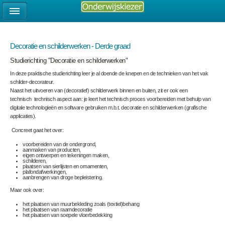
Decoratie en schilderwerken - Derde graad
Studierichting "Decoratie en schilderwerken"
In deze praktische studierichting leer je al doende de knepen en de technieken van het vak
schilder-decorateur.
Naast het uitvoeren van (decoratief) schilderwerk binnen en buiten, zit er ook een
technisch technisch aspect aan: je leert het technisch proces voorbereiden met behulp van
digitale technologieën en software gebruiken m.b.t. decoratie en schilderwerken (grafische
applicaties).
Concreet gaat het over:
voorbereiden van de ondergrond,
aanmaken van producten,
eigen ontwerpen en tekeningen maken,
schilderen,
plaatsen van sierlijsten en ornamenten,
plafondafwerkingen,
aanbrengen van droge bepleistering.
Maar ook over:
het plaatsen van muurbekleding zoals (textiel)behang
het plaatsen van raamdecoratie
het plaatsen van soepele vloerbedekking