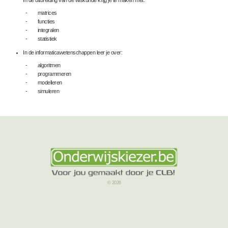
- matrices
- functies
- integralen
- statistiek
In de informaticawetenschappen leer je over:
- algoritmen
- programmeren
- modelleren
- simuleren
© 2026