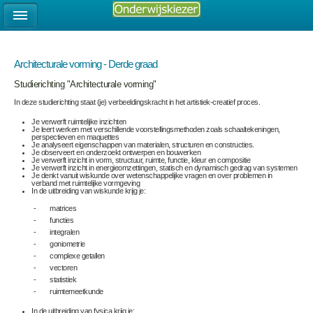
Architecturale vorming - Derde graad
Studierichting "Architecturale vorming"
In deze studierichting staat (je) verbeeldingskracht in het artistiek-creatief proces.
Je verwerft ruimtelijke inzichten
Je leert werken met verschillende voorstellingsmethoden zoals schaaltekeningen,
perspectieven en maquettes
Je analyseert eigenschappen van materialen, structuren en constructies.
Je observeert en onderzoekt ontwerpen en bouwerken
Je verwerft inzicht in vorm, structuur, ruimte, functie, kleur en compositie
Je verwerft inzicht in energieomzettingen, statisch en dynamisch gedrag van systemen
Je denkt vanuit wiskunde over wetenschappelijke vragen en over problemen in
verband met ruimtelijke vormgeving
In de uitbreiding van wiskunde krijg je:
- matrices
- functies
- integralen
- goniometrie
- complexe getallen
- vectoren
- statistiek
- ruimtemeetkunde
In de uitbreiding van fysica krijg je: