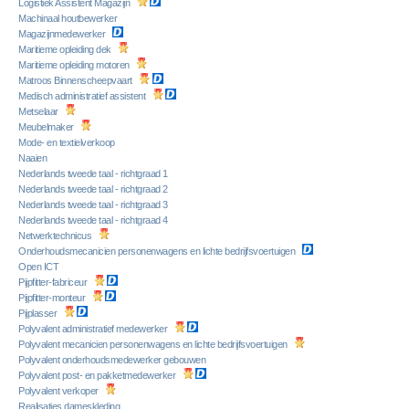
Logistiek Assistent Magazijn
Machinaal houtbewerker
Magazijnmedewerker
Maritieme opleiding dek
Maritieme opleiding motoren
Matroos Binnenscheepvaart
Medisch administratief assistent
Metselaar
Meubelmaker
Mode- en textielverkoop
Naaien
Nederlands tweede taal - richtgraad 1
Nederlands tweede taal - richtgraad 2
Nederlands tweede taal - richtgraad 3
Nederlands tweede taal - richtgraad 4
Netwerktechnicus
Onderhoudsmecanicien personenwagens en lichte bedrijfsvoertuigen
Open ICT
Pijpfitter-fabriceur
Pijpfitter-monteur
Pijplasser
Polyvalent administratief medewerker
Polyvalent mecanicien personenwagens en lichte bedrijfsvoertuigen
Polyvalent onderhoudsmedewerker gebouwen
Polyvalent post- en pakketmedewerker
Polyvalent verkoper
Realisaties dameskleding