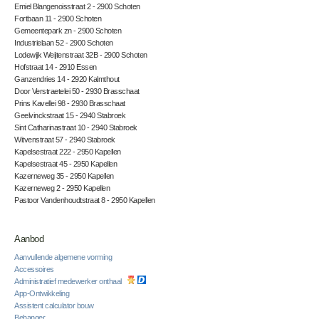
Emiel Blangenoisstraat 2 - 2900 Schoten
Fortbaan 11 - 2900 Schoten
Gemeentepark zn - 2900 Schoten
Industrielaan 52 - 2900 Schoten
Lodewijk Weijtenstraat 32B - 2900 Schoten
Hofstraat 14 - 2910 Essen
Ganzendries 14 - 2920 Kalmthout
Door Verstraetelei 50 - 2930 Brasschaat
Prins Kavellei 98 - 2930 Brasschaat
Geelvinckstraat 15 - 2940 Stabroek
Sint Catharinastraat 10 - 2940 Stabroek
Witvenstraat 57 - 2940 Stabroek
Kapelsestraat 222 - 2950 Kapellen
Kapelsestraat 45 - 2950 Kapellen
Kazerneweg 35 - 2950 Kapellen
Kazerneweg 2 - 2950 Kapellen
Pastoor Vandenhoudtstraat 8 - 2950 Kapellen
Aanbod
Aanvullende algemene vorming
Accessoires
Administratief medewerker onthaal
App-Ontwikkeling
Assistent calculator bouw
Behanger