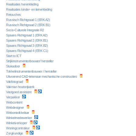
Realisaties herenkleding
Realisaties kinder- en tienerkleding
Retouches
Russisch Richtgraad 1 (ERK A2)
Russisch Richtgraad 2 (ERK B1)
Socio-Culturele Integratie R2
Spaans Richtgraad 1 (ERK A2)
Spaans Richtgraad 2 (ERK B1)
Spaans Richtgraad 3 (ERK B2)
Spaans Richtgraad 4 (ERK C1)
Start to ICT
Strijkinstrumentenbouwer/ hersteller
Stukadoor
Tokkelinstrumentenbouwer / hersteller
Uitvoerend CAD-tekenaar mechanische constructies
Vakfotograaf
Vakman houtsnijwerk
Vastgoed assistent
Verpakker
Webcontent
Webdesigner
Webontwikkelaar
Winkelmedewerker
Winkelverkoper
Woningcontroleur
Zorgkundige