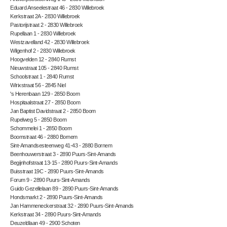
Eduard Anseelestraat 46 - 2830 Willebroek
Kerkstraat 2A - 2830 Willebroek
Pastorijstraat 2 - 2830 Willebroek
Rupellaan 1 - 2830 Willebroek
Westzavelland 42 - 2830 Willebroek
Wilgenhof 2 - 2830 Willebroek
Hoogvelden 12 - 2840 Rumst
Nieuwstraat 105 - 2840 Rumst
Schoolstraat 1 - 2840 Rumst
Wirixstraat 56 - 2845 Niel
's Herenbaan 129 - 2850 Boom
Hospitaalstraat 27 - 2850 Boom
Jan Baptist Davidstraat 2 - 2850 Boom
Rupelweg 5 - 2850 Boom
Schommelei 1 - 2850 Boom
Boomstraat 46 - 2880 Bornem
Sint-Amandsesteenweg 41-43 - 2880 Bornem
Beenhouwerstraat 3 - 2890 Puurs-Sint-Amands
Begijnhofstraat 13-15 - 2890 Puurs-Sint-Amands
Buisstraat 19C - 2890 Puurs-Sint-Amands
Forum 9 - 2890 Puurs-Sint-Amands
Guido Gezellelaan 89 - 2890 Puurs-Sint-Amands
Hondsmarkt 2 - 2890 Puurs-Sint-Amands
Jan Hammeneckerstraat 32 - 2890 Puurs-Sint-Amands
Kerkstraat 34 - 2890 Puurs-Sint-Amands
Deuzeldlaan 49 - 2900 Schoten