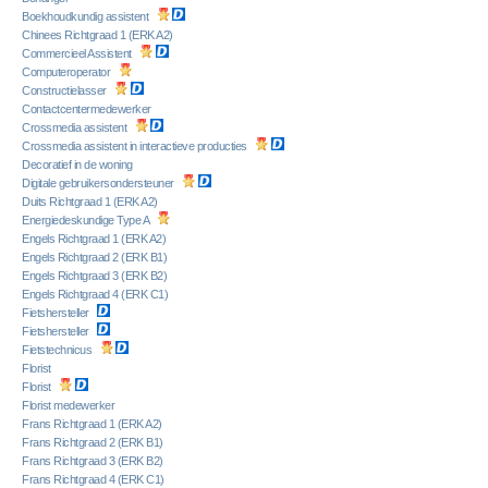
Boekhoudkundig assistent
Chinees Richtgraad 1 (ERK A2)
Commercieel Assistent
Computeroperator
Constructielasser
Contactcentermedewerker
Crossmedia assistent
Crossmedia assistent in interactieve producties
Decoratief in de woning
Digitale gebruikersondersteuner
Duits Richtgraad 1 (ERK A2)
Energiedeskundige Type A
Engels Richtgraad 1 (ERK A2)
Engels Richtgraad 2 (ERK B1)
Engels Richtgraad 3 (ERK B2)
Engels Richtgraad 4 (ERK C1)
Fietshersteller
Fietshersteller
Fietstechnicus
Florist
Florist
Florist medewerker
Frans Richtgraad 1 (ERK A2)
Frans Richtgraad 2 (ERK B1)
Frans Richtgraad 3 (ERK B2)
Frans Richtgraad 4 (ERK C1)