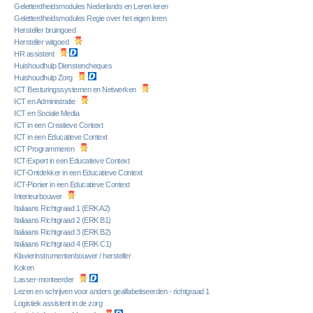
Geletterdheidsmodules Nederlands en Leren leren
Geletterdheidsmodules Regie over het eigen leren
Hersteller bruingoed
Hersteller witgoed
HR assistent
Huishoudhulp Dienstencheques
Huishoudhulp Zorg
ICT Besturingssystemen en Netwerken
ICT en Administratie
ICT en Sociale Media
ICT in een Creatieve Context
ICT in een Educatieve Context
ICT Programmeren
ICT-Expert in een Educatieve Context
ICT-Ontdekker in een Educatieve Context
ICT-Pionier in een Educatieve Context
Interieurbouwer
Italiaans Richtgraad 1 (ERK A2)
Italiaans Richtgraad 2 (ERK B1)
Italiaans Richtgraad 3 (ERK B2)
Italiaans Richtgraad 4 (ERK C1)
Klavierinstrumentenbouwer / hersteller
Koken
Lasser-monteerder
Lezen en schrijven voor anders gealfabetiseerden - richtgraad 1
Logistiek assistent in de zorg