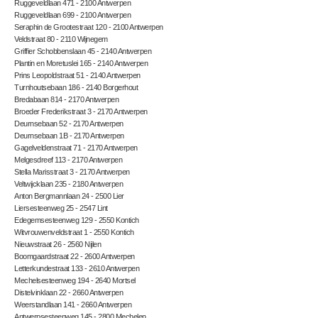
Ruggeveldlaan 471 - 2100 Antwerpen
Ruggeveldlaan 699 - 2100 Antwerpen
Seraphin de Grootestraat 120 - 2100 Antwerpen
Veldstraat 80 - 2110 Wijnegem
Griffier Schobbenslaan 45 - 2140 Antwerpen
Plantin en Moretuslei 165 - 2140 Antwerpen
Prins Leopoldstraat 51 - 2140 Antwerpen
Turnhoutsebaan 186 - 2140 Borgerhout
Bredabaan 814 - 2170 Antwerpen
Broeder Frederikstraat 3 - 2170 Antwerpen
Deurnsebaan 52 - 2170 Antwerpen
Deurnsebaan 1B - 2170 Antwerpen
Gagelveldenstraat 71 - 2170 Antwerpen
Melgesdreef 113 - 2170 Antwerpen
Stella Marisstraat 3 - 2170 Antwerpen
Veltwijcklaan 235 - 2180 Antwerpen
Anton Bergmannlaan 24 - 2500 Lier
Liersesteenweg 25 - 2547 Lint
Edegemsesteenweg 129 - 2550 Kontich
Witvrouwenveldstraat 1 - 2550 Kontich
Nieuwstraat 26 - 2560 Nijlen
Boomgaardstraat 22 - 2600 Antwerpen
Letterkundestraat 133 - 2610 Antwerpen
Mechelsesteenweg 194 - 2640 Mortsel
Distelvinklaan 22 - 2660 Antwerpen
Weerstandlaan 141 - 2660 Antwerpen
Antwerpsesteenweg 145 - 2800 Mechelen