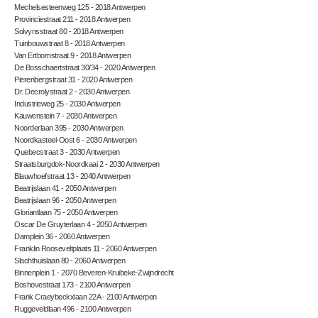
Mechelsesteenweg 125 - 2018 Antwerpen
Provinciestraat 211 - 2018 Antwerpen
Solvynsstraat 80 - 2018 Antwerpen
Tuinbouwstraat 8 - 2018 Antwerpen
Van Ertbornstraat 9 - 2018 Antwerpen
De Bosschaertstraat 30/34 - 2020 Antwerpen
Pierenbergstraat 31 - 2020 Antwerpen
Dr. Decrolystraat 2 - 2030 Antwerpen
Industrieweg 25 - 2030 Antwerpen
Kauwenstein 7 - 2030 Antwerpen
Noorderlaan 395 - 2030 Antwerpen
Noordkasteel-Oost 6 - 2030 Antwerpen
Quebecstraat 3 - 2030 Antwerpen
Straatsburgdok-Noordkaai 2 - 2030 Antwerpen
Blauwhoefstraat 13 - 2040 Antwerpen
Beatrijslaan 41 - 2050 Antwerpen
Beatrijslaan 96 - 2050 Antwerpen
Gloriantlaan 75 - 2050 Antwerpen
Oscar De Gruyterlaan 4 - 2050 Antwerpen
Damplein 36 - 2060 Antwerpen
Franklin Rooseveltplaats 11 - 2060 Antwerpen
Slachthuislaan 80 - 2060 Antwerpen
Binnenplein 1 - 2070 Beveren-Kruibeke-Zwijndrecht
Boshovestraat 173 - 2100 Antwerpen
Frank Craeybeckxlaan 22A - 2100 Antwerpen
Ruggeveldlaan 496 - 2100 Antwerpen