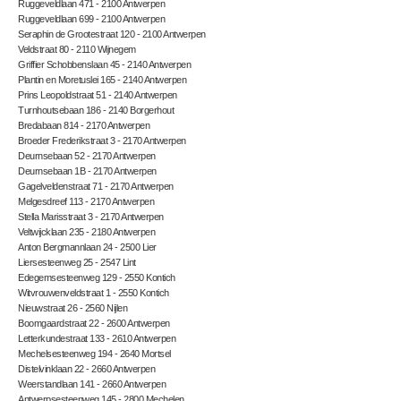
Ruggeveldlaan 471 - 2100 Antwerpen
Ruggeveldlaan 699 - 2100 Antwerpen
Seraphin de Grootestraat 120 - 2100 Antwerpen
Veldstraat 80 - 2110 Wijnegem
Griffier Schobbenslaan 45 - 2140 Antwerpen
Plantin en Moretuslei 165 - 2140 Antwerpen
Prins Leopoldstraat 51 - 2140 Antwerpen
Turnhoutsebaan 186 - 2140 Borgerhout
Bredabaan 814 - 2170 Antwerpen
Broeder Frederikstraat 3 - 2170 Antwerpen
Deurnsebaan 52 - 2170 Antwerpen
Deurnsebaan 1B - 2170 Antwerpen
Gagelveldenstraat 71 - 2170 Antwerpen
Melgesdreef 113 - 2170 Antwerpen
Stella Marisstraat 3 - 2170 Antwerpen
Veltwijcklaan 235 - 2180 Antwerpen
Anton Bergmannlaan 24 - 2500 Lier
Liersesteenweg 25 - 2547 Lint
Edegemsesteenweg 129 - 2550 Kontich
Witvrouwenveldstraat 1 - 2550 Kontich
Nieuwstraat 26 - 2560 Nijlen
Boomgaardstraat 22 - 2600 Antwerpen
Letterkundestraat 133 - 2610 Antwerpen
Mechelsesteenweg 194 - 2640 Mortsel
Distelvinklaan 22 - 2660 Antwerpen
Weerstandlaan 141 - 2660 Antwerpen
Antwerpsesteenweg 145 - 2800 Mechelen