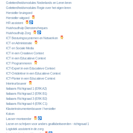
Geletterdheidsmodules Nederlands en Leren leren
Geletterdheidsmodules Regie over het eigen leren
Hersteller bruingoed
Hersteller witgoed
HR assistent
Huishoudhulp Dienstencheques
Huishoudhulp Zorg
ICT Besturingssystemen en Netwerken
ICT en Administratie
ICT en Sociale Media
ICT in een Creatieve Context
ICT in een Educatieve Context
ICT Programmeren
ICT-Expert in een Educatieve Context
ICT-Ontdekker in een Educatieve Context
ICT-Pionier in een Educatieve Context
Interieurbouwer
Italiaans Richtgraad 1 (ERK A2)
Italiaans Richtgraad 2 (ERK B1)
Italiaans Richtgraad 3 (ERK B2)
Italiaans Richtgraad 4 (ERK C1)
Klavierinstrumentenbouwer / hersteller
Koken
Lasser-monteerder
Lezen en schrijven voor anders gealfabetiseerden - richtgraad 1
Logistiek assistent in de zorg