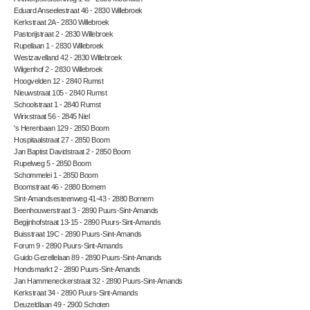
Eduard Anseelestraat 46 - 2830 Willebroek
Kerkstraat 2A - 2830 Willebroek
Pastorijstraat 2 - 2830 Willebroek
Rupellaan 1 - 2830 Willebroek
Westzavelland 42 - 2830 Willebroek
Wilgenhof 2 - 2830 Willebroek
Hoogvelden 12 - 2840 Rumst
Nieuwstraat 105 - 2840 Rumst
Schoolstraat 1 - 2840 Rumst
Wirixstraat 56 - 2845 Niel
's Herenbaan 129 - 2850 Boom
Hospitaalstraat 27 - 2850 Boom
Jan Baptist Davidstraat 2 - 2850 Boom
Rupelweg 5 - 2850 Boom
Schommelei 1 - 2850 Boom
Boomstraat 46 - 2880 Bornem
Sint-Amandsesteenweg 41-43 - 2880 Bornem
Beenhouwerstraat 3 - 2890 Puurs-Sint-Amands
Begijnhofstraat 13-15 - 2890 Puurs-Sint-Amands
Buisstraat 19C - 2890 Puurs-Sint-Amands
Forum 9 - 2890 Puurs-Sint-Amands
Guido Gezellelaan 89 - 2890 Puurs-Sint-Amands
Hondsmarkt 2 - 2890 Puurs-Sint-Amands
Jan Hammeneckerstraat 32 - 2890 Puurs-Sint-Amands
Kerkstraat 34 - 2890 Puurs-Sint-Amands
Deuzeldlaan 49 - 2900 Schoten