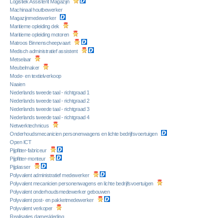
Logistiek Assistent Magazijn
Machinaal houtbewerker
Magazijnmedewerker
Maritieme opleiding dek
Maritieme opleiding motoren
Matroos Binnenscheepvaart
Medisch administratief assistent
Metselaar
Meubelmaker
Mode- en textielverkoop
Naaien
Nederlands tweede taal - richtgraad 1
Nederlands tweede taal - richtgraad 2
Nederlands tweede taal - richtgraad 3
Nederlands tweede taal - richtgraad 4
Netwerktechnicus
Onderhoudsmecanicien personenwagens en lichte bedrijfsvoertuigen
Open ICT
Pijpfitter-fabriceur
Pijpfitter-monteur
Pijplasser
Polyvalent administratief medewerker
Polyvalent mecanicien personenwagens en lichte bedrijfsvoertuigen
Polyvalent onderhoudsmedewerker gebouwen
Polyvalent post- en pakketmedewerker
Polyvalent verkoper
Realisaties dameskleding