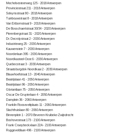
Mechelsesteenweg 125 - 2018 Antwerpen
Provinciestraat 211 - 2018 Antwerpen
Solvynsstraat 80 - 2018 Antwerpen
Tuinbouwstraat 8 - 2018 Antwerpen
Van Ertbornstraat 9 - 2018 Antwerpen
De Bosschaertstraat 30/34 - 2020 Antwerpen
Pierenbergstraat 31 - 2020 Antwerpen
Dr. Decrolystraat 2 - 2030 Antwerpen
Industrieweg 25 - 2030 Antwerpen
Kauwenstein 7 - 2030 Antwerpen
Noorderlaan 395 - 2030 Antwerpen
Noordkasteel-Oost 6 - 2030 Antwerpen
Quebecstraat 3 - 2030 Antwerpen
Straatsburgdok-Noordkaai 2 - 2030 Antwerpen
Blauwhoefstraat 13 - 2040 Antwerpen
Beatrijslaan 41 - 2050 Antwerpen
Beatrijslaan 96 - 2050 Antwerpen
Gloriantlaan 75 - 2050 Antwerpen
Oscar De Gruyterlaan 4 - 2050 Antwerpen
Damplein 36 - 2060 Antwerpen
Franklin Rooseveltplaats 11 - 2060 Antwerpen
Slachthuislaan 80 - 2060 Antwerpen
Binnenplein 1 - 2070 Beveren-Kruibeke-Zwijndrecht
Boshovestraat 173 - 2100 Antwerpen
Frank Craeybeckxlaan 22A - 2100 Antwerpen
Ruggeveldlaan 496 - 2100 Antwerpen