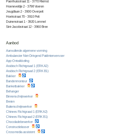
Paenhuisstraat 11 - 3770 Riemst
Hoeneveldje 2 - 3798 Voeren
Jeugdlaan 2 - 3900 Overpelt
Hoekstraat 70 - 3910 Pelt
Duinenstraat 1 - 3920 Lommel
Sint-Jacobstraat 12 - 3960 Bree
Aanbod
Aanvullende algemene vorming
Ambulancier Niet-Dringend Patiëntenvervoer
App-Ontwikkeling
Arabisch Richtgraad 1 (ERK A2)
Arabisch Richtgraad 2 (ERK B1)
Bakker
Bandenmonteur
Banketbakker
Behanger
Binnenschrijnwerker
Breien
Buitenschrijnwerker
Chinees Richtgraad 1 (ERK A2)
Chinees Richtgraad 2 (ERK B1)
Chocoladebewerker
Constructielasser
Crossmedia assistent