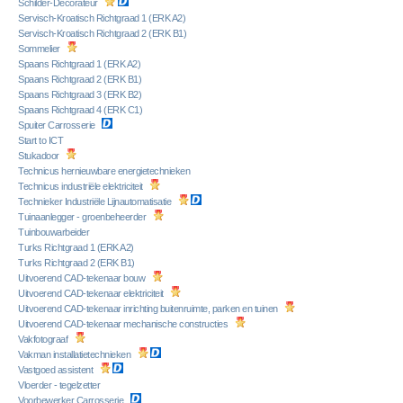
Schilder-Decorateur
Servisch-Kroatisch Richtgraad 1 (ERK A2)
Servisch-Kroatisch Richtgraad 2 (ERK B1)
Sommelier
Spaans Richtgraad 1 (ERK A2)
Spaans Richtgraad 2 (ERK B1)
Spaans Richtgraad 3 (ERK B2)
Spaans Richtgraad 4 (ERK C1)
Spuiter Carrosserie
Start to ICT
Stukadoor
Technicus hernieuwbare energietechnieken
Technicus industriële elektriciteit
Technieker Industriële Lijnautomatisatie
Tuinaanlegger - groenbeheerder
Tuinbouwarbeider
Turks Richtgraad 1 (ERK A2)
Turks Richtgraad 2 (ERK B1)
Uitvoerend CAD-tekenaar bouw
Uitvoerend CAD-tekenaar elektriciteit
Uitvoerend CAD-tekenaar inrichting buitenruimte, parken en tuinen
Uitvoerend CAD-tekenaar mechanische constructies
Vakfotograaf
Vakman installatietechnieken
Vastgoed assistent
Vloerder - tegelzetter
Voorbewerker Carrosserie