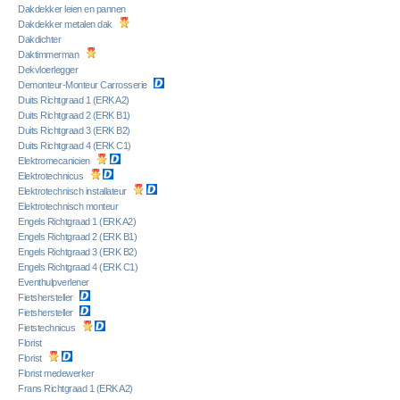
Dakdekker leien en pannen
Dakdekker metalen dak
Dakdichter
Daktimmerman
Dekvloerlegger
Demonteur-Monteur Carrosserie
Duits Richtgraad 1 (ERK A2)
Duits Richtgraad 2 (ERK B1)
Duits Richtgraad 3 (ERK B2)
Duits Richtgraad 4 (ERK C1)
Elektromecanicien
Elektrotechnicus
Elektrotechnisch installateur
Elektrotechnisch monteur
Engels Richtgraad 1 (ERK A2)
Engels Richtgraad 2 (ERK B1)
Engels Richtgraad 3 (ERK B2)
Engels Richtgraad 4 (ERK C1)
Eventhulpverlener
Fietshersteller
Fietshersteller
Fietstechnicus
Florist
Florist
Florist medewerker
Frans Richtgraad 1 (ERK A2)