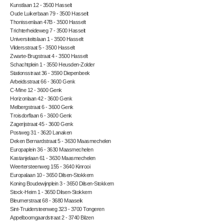
Kunstlaan 12 - 3500 Hasselt
Oude Luikerbaan 79 - 3500 Hasselt
Thonissenlaan 47B - 3500 Hasselt
Trichterheideweg 7 - 3500 Hasselt
Universiteitslaan 1 - 3500 Hasselt
Vildersstraat 5 - 3500 Hasselt
Zwarte-Brugstraat 4 - 3500 Hasselt
Schachtplein 1 - 3550 Heusden-Zolder
Stationsstraat 36 - 3590 Diepenbeek
Arbeidsstraat 66 - 3600 Genk
C-Mine 12 - 3600 Genk
Horizonlaan 42 - 3600 Genk
Melbergstraat 6 - 3600 Genk
Troisdorflaan 6 - 3600 Genk
Zagerijstraat 45 - 3600 Genk
Postweg 31 - 3620 Lanaken
Deken Bernardstraat 5 - 3630 Maasmechelen
Europaplein 36 - 3630 Maasmechelen
Kastanjelaan 61 - 3630 Maasmechelen
Weertersteenweg 155 - 3640 Kinrooi
Europalaan 10 - 3650 Dilsen-Stokkem
Koning Boudewijnplein 3 - 3650 Dilsen-Stokkem
Stock-Heim 1 - 3650 Dilsen-Stokkem
Bleumerstraat 68 - 3680 Maaseik
Sint-Truidersteenweg 323 - 3700 Tongeren
Appelboomgaardstraat 2 - 3740 Bilzen