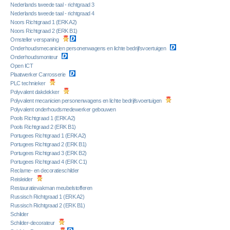
Nederlands tweede taal - richtgraad 3
Nederlands tweede taal - richtgraad 4
Noors Richtgraad 1 (ERK A2)
Noors Richtgraad 2 (ERK B1)
Omsteller verspaning
Onderhoudsmecanicien personenwagens en lichte bedrijfsvoertuigen
Onderhoudsmonteur
Open ICT
Plaatwerker Carrosserie
PLC technieker
Polyvalent dakdekker
Polyvalent mecanicien personenwagens en lichte bedrijfsvoertuigen
Polyvalent onderhoudsmedewerker gebouwen
Pools Richtgraad 1 (ERK A2)
Pools Richtgraad 2 (ERK B1)
Portugees Richtgraad 1 (ERK A2)
Portugees Richtgraad 2 (ERK B1)
Portugees Richtgraad 3 (ERK B2)
Portugees Richtgraad 4 (ERK C1)
Reclame- en decoratieschilder
Reisleider
Restauratievakman meubelstofferen
Russisch Richtgraad 1 (ERK A2)
Russisch Richtgraad 2 (ERK B1)
Schilder
Schilder-decorateur