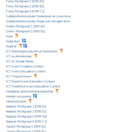
Frans Richtgraad 2 (ERK B1)
Frans Richtgraad 3 (ERK B2)
Frans Richtgraad 4 (ERK C1)
Geletterdheidsmodules Nederlands en Leren leren
Geletterdheidsmodules Regie over het eigen leren
Grieks Richtgraad 1 (ERK A2)
Grieks Richtgraad 2 (ERK B1)
Hotel
Hulpkelner
Hulpkok
ICT Besturingssystemen en Netwerken
ICT en Administratie
ICT en Sociale Media
ICT in een Creatieve Context
ICT in een Educatieve Context
ICT Programmeren
ICT-Expert in een Educatieve Context
ICT-Ontdekker in een Educatieve Context
Installateur gebouwenautomatisering
Insteller verspaning
Interieurbouwer
Italiaans Richtgraad 1 (ERK A2)
Italiaans Richtgraad 2 (ERK B1)
Italiaans Richtgraad 3 (ERK B2)
Italiaans Richtgraad 4 (ERK C1)
Japans Richtgraad 1 (ERK A2)
Japans Richtgraad 2 (ERK B1)