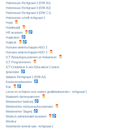
Hebreeuws Richtgraad 2 (ERK B1)
Hebreeuws Richtgraad 3 (ERK B2)
Hebreeuws Richtgraad 4 (ERK C1)
Hebreeuws schrift richtgraad 1
Hotel
Hotelbedrijf
HR assistent
Hulpkelner
Hulpkok
Humane wetenschappen ASO 2
Humane wetenschappen ASO 3
ICT Besturingssystemen en Netwerken
ICT Programmeren
ICT-Ontdekker in een Educatieve Context
Ijsbereider
Italiaans Richtgraad 1 (ERK A2)
Keukenmedewerker
Kok
Lezen en schrijven voor anders gealfabetiseerden - richtgraad 1
Maatwerk damespatronen
Medewerker bakkerij
Medewerker reisbureau/touroperator
Medewerker Slagerij
Medisch administratief assistent
Monteur
Nederlands tweede taal - richtgraad 1