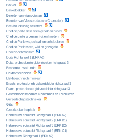
Bakker
Banketbakker
Bereider van visproducten
Bereider van Vleesproducten (Charcutier)
Boekhoudkundig assistent
Chef de partie desserten gebak en brood
Chef de partie groenten fruit en kruiden
Chef de Partie vis, schaal- en schelpdieren
Chef de Partie vlees, wild en gevogelte
Chocoladebewerker
Duits Richtgraad 1 (ERK A2)
Duits: professionele gids/reisleider richtgraad 3
Economie - wiskunde
Elektromecanicien
Elektrotechnisch monteur
Engels: professionele gids/reisleider richtgraad 3
Frans: professionele gids/reisleider richtgraad 3
Geletterdheidsmodules Nederlands en Leren leren
Gereedschapstechnieker
Gids
Grootkeukenhulpkok
Hebreeuws educatief Richtgraad 1 (ERK A2)
Hebreeuws educatief Richtgraad 2 (ERK B1)
Hebreeuws educatief Richtgraad 3 (ERK B2)
Hebreeuws educatief Richtgraad 4 (ERK C1)
Hebreeuws Richtgraad 1 (ERK A2)