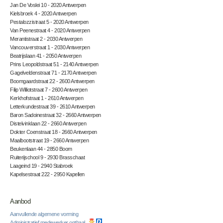
Jan De Voslei 10 - 2020 Antwerpen
Kielsbroek 4 - 2020 Antwerpen
Pestalozzistraat 5 - 2020 Antwerpen
Van Peenestraat 4 - 2020 Antwerpen
Merantistraat 2 - 2030 Antwerpen
Vancouverstraat 1 - 2030 Antwerpen
Beatrijslaan 41 - 2050 Antwerpen
Prins Leopoldstraat 51 - 2140 Antwerpen
Gagelveldenstraat 71 - 2170 Antwerpen
Boomgaardstraat 22 - 2600 Antwerpen
Filip Williotstraat 7 - 2600 Antwerpen
Kerkhofstraat 1 - 2610 Antwerpen
Letterkundestraat 39 - 2610 Antwerpen
Baron Sadoinestraat 32 - 2660 Antwerpen
Distelvinklaan 22 - 2660 Antwerpen
Dokter Coenstraat 18 - 2660 Antwerpen
Maalbootstraat 19 - 2660 Antwerpen
Beukenlaan 44 - 2850 Boom
Ruiterijschool 9 - 2930 Brasschaat
Laageind 19 - 2940 Stabroek
Kapelsestraat 222 - 2950 Kapellen
Aanbod
Aanvullende algemene vorming
Administratief medewerker onthaal