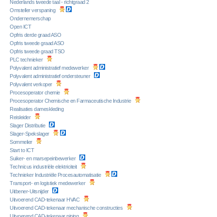
Nederlands tweede taal - richtgraad 2
Omsteller verspaning
Ondernemerschap
Open ICT
Opfris derde graad ASO
Opfris tweede graad ASO
Opfris tweede graad TSO
PLC technieker
Polyvalent administratief medewerker
Polyvalent administratief ondersteuner
Polyvalent verkoper
Procesoperator chemie
Procesoperator Chemische en Farmaceutische Industrie
Realisaties dameskleding
Reisleider
Slager Distributie
Slager-Spekslager
Sommelier
Start to ICT
Suiker- en marsepeinbewerker
Technicus industriële elektriciteit
Technieker Industriële Procesautomatisatie
Transport- en logistiek medewerker
Uitbener-Uitsnijder
Uitvoerend CAD-tekenaar HVAC
Uitvoerend CAD-tekenaar mechanische constructies
Uitvoerend CAD-tekenaar piping