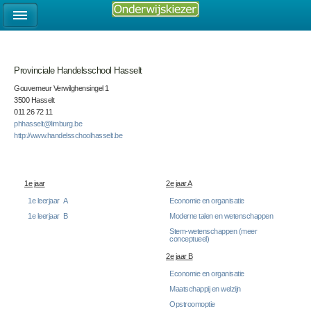
Provinciale Handelsschool Hasselt
Gouverneur Verwilghensingel 1
3500 Hasselt
011 26 72 11
phhasselt@limburg.be
http://www.handelsschoolhasselt.be
1e jaar
2e jaar A
1e leerjaar A
Economie en organisatie
1e leerjaar B
Moderne talen en wetenschappen
Stem-wetenschappen (meer
conceptueel)
2e jaar B
Economie en organisatie
Maatschappij en welzijn
Opstroomoptie