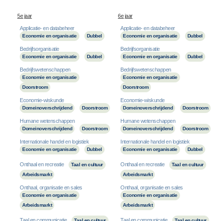
5e jaar
6e jaar
Applicatie- en databeheer
Applicatie- en databeheer
Economie en organisatie
Dubbel
Economie en organisatie
Dubbel
Bedrijfsorganisatie
Bedrijfsorganisatie
Economie en organisatie
Dubbel
Economie en organisatie
Dubbel
Bedrijfswetenschappen
Bedrijfswetenschappen
Economie en organisatie
Economie en organisatie
Doorstroom
Doorstroom
Economie-wiskunde
Economie-wiskunde
Domeinoverschrijdend
Doorstroom
Domeinoverschrijdend
Doorstroom
Humane wetenschappen
Humane wetenschappen
Domeinoverschrijdend
Doorstroom
Domeinoverschrijdend
Doorstroom
Internationale handel en logistiek
Internationale handel en logistiek
Economie en organisatie
Dubbel
Economie en organisatie
Dubbel
Onthaal en recreatie
Onthaal en recreatie
Taal en cultuur
Taal en cultuur
Arbeidsmarkt
Arbeidsmarkt
Onthaal, organisatie en sales
Onthaal, organisatie en sales
Economie en organisatie
Economie en organisatie
Arbeidsmarkt
Arbeidsmarkt
Taal en communicatie
Taal en communicatie
Taal en cultuur
Taal en cultuur