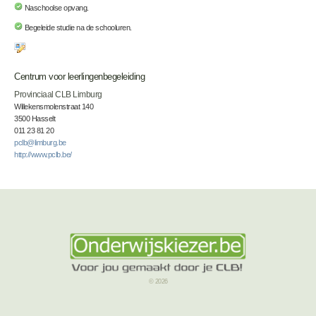
Naschoolse opvang.
Begeleide studie na de schooluren.
Centrum voor leerlingenbegeleiding
Provinciaal CLB Limburg
Willekensmolenstraat 140
3500 Hasselt
011 23 81 20
pclb@limburg.be
http://www.pclb.be/
© 2026