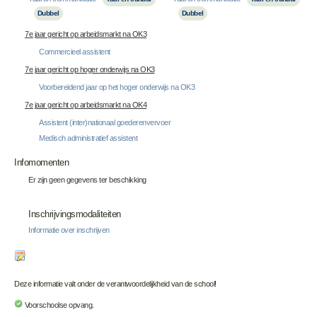
Dubbel
Dubbel
7e jaar gericht op arbeidsmarkt na OK3
Commercieel assistent
7e jaar gericht op hoger onderwijs na OK3
Voorbereidend jaar op het hoger onderwijs na OK3
7e jaar gericht op arbeidsmarkt na OK4
Assistent (inter)nationaal goederenvervoer
Medisch administratief assistent
Infomomenten
Er zijn geen gegevens ter beschikking
Inschrijvingsmodaliteiten
Informatie over inschrijven
Deze informatie valt onder de verantwoordelijkheid van de school!
Voorschoolse opvang.