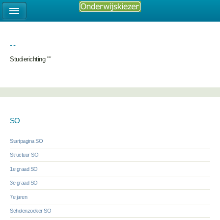
- -
Studierichting ""
SO
Startpagina SO
Structuur SO
1e graad SO
3e graad SO
7e jaren
Scholenzoeker SO