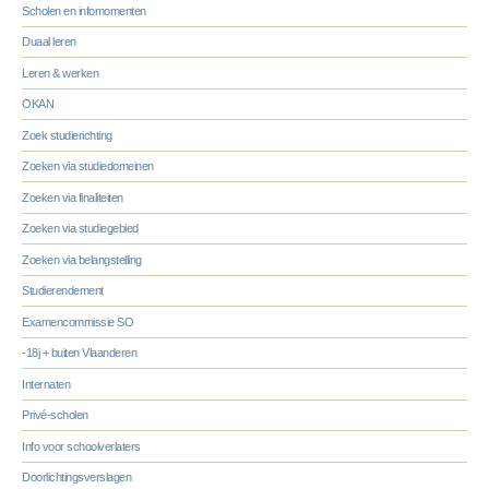
Scholen en infomomenten
Duaal leren
Leren & werken
OKAN
Zoek studierichting
Zoeken via studiedomeinen
Zoeken via finaliteiten
Zoeken via studiegebied
Zoeken via belangstelling
Studierendement
Examencommissie SO
-18j + buiten Vlaanderen
Internaten
Privé-scholen
Info voor schoolverlaters
Doorlichtingsverslagen