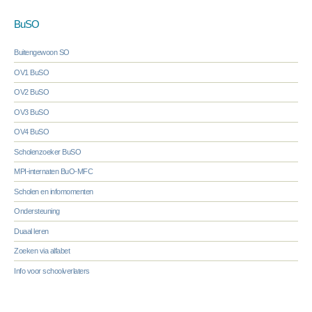
BuSO
Buitengewoon SO
OV1 BuSO
OV2 BuSO
OV3 BuSO
OV4 BuSO
Scholenzoeker BuSO
MPI-internaten BuO-MFC
Scholen en infomomenten
Ondersteuning
Duaal leren
Zoeken via alfabet
Info voor schoolverlaters