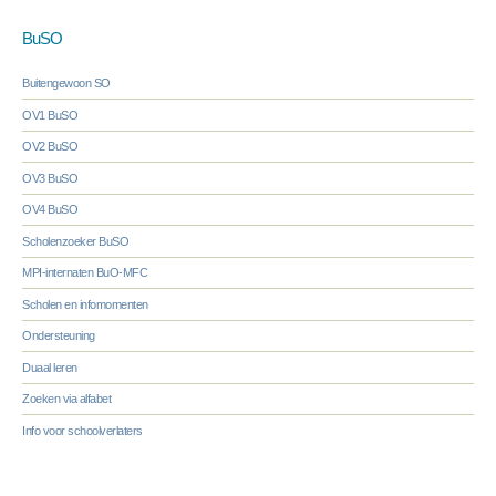
BuSO
Buitengewoon SO
OV1 BuSO
OV2 BuSO
OV3 BuSO
OV4 BuSO
Scholenzoeker BuSO
MPI-internaten BuO-MFC
Scholen en infomomenten
Ondersteuning
Duaal leren
Zoeken via alfabet
Info voor schoolverlaters