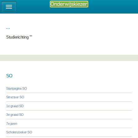
- -
Studierichting ""
SO
Startpagina SO
Structuur SO
1e graad SO
3e graad SO
7e jaren
Scholenzoeker SO