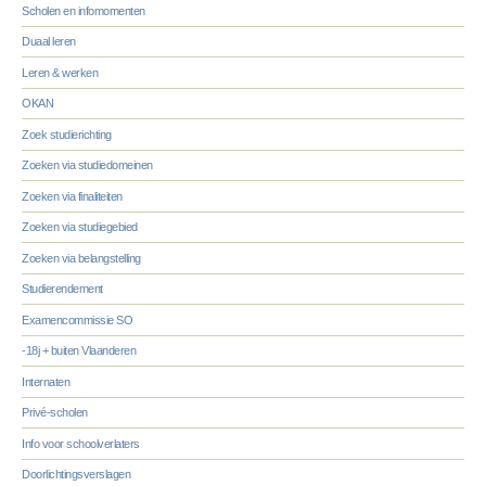
Scholen en infomomenten
Duaal leren
Leren & werken
OKAN
Zoek studierichting
Zoeken via studiedomeinen
Zoeken via finaliteiten
Zoeken via studiegebied
Zoeken via belangstelling
Studierendement
Examencommissie SO
-18j + buiten Vlaanderen
Internaten
Privé-scholen
Info voor schoolverlaters
Doorlichtingsverslagen