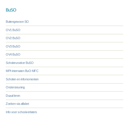
BuSO
Buitengewoon SO
OV1 BuSO
OV2 BuSO
OV3 BuSO
OV4 BuSO
Scholenzoeker BuSO
MPI-internaten BuO-MFC
Scholen en infomomenten
Ondersteuning
Duaal leren
Zoeken via alfabet
Info voor schoolverlaters