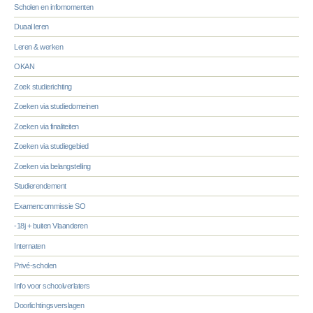
Scholen en infomomenten
Duaal leren
Leren & werken
OKAN
Zoek studierichting
Zoeken via studiedomeinen
Zoeken via finaliteiten
Zoeken via studiegebied
Zoeken via belangstelling
Studierendement
Examencommissie SO
-18j + buiten Vlaanderen
Internaten
Privé-scholen
Info voor schoolverlaters
Doorlichtingsverslagen