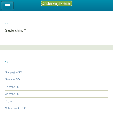
- -
Studierichting ""
SO
Startpagina SO
Structuur SO
1e graad SO
3e graad SO
7e jaren
Scholenzoeker SO