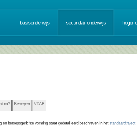
basisonderwijs
secundair onderwijs
hoger 
at na?
Beroepen
VDAB
g en beroepsgerichte vorming staat gedetailleerd beschreven in het
standaardtraject