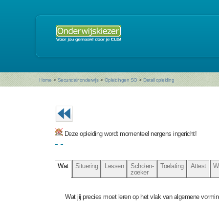
Home
>
Secundair onderwijs
>
Opleidingen SO
>
Detail opleiding
Deze opleiding wordt momenteel nergens ingericht!
- -
Wat
Situering
Lessen
Scholen-
Toelating
Attest
W
zoeker
Wat jij precies moet leren op het vlak van algemene vormin