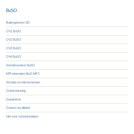
BuSO
Buitengewoon SO
OV1 BuSO
OV2 BuSO
OV3 BuSO
OV4 BuSO
Scholenzoeker BuSO
MPI-internaten BuO-MFC
Scholen en infomomenten
Ondersteuning
Duaal leren
Zoeken via alfabet
Info voor schoolverlaters