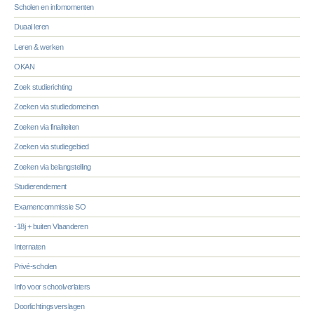
Scholen en infomomenten
Duaal leren
Leren & werken
OKAN
Zoek studierichting
Zoeken via studiedomeinen
Zoeken via finaliteiten
Zoeken via studiegebied
Zoeken via belangstelling
Studierendement
Examencommissie SO
-18j + buiten Vlaanderen
Internaten
Privé-scholen
Info voor schoolverlaters
Doorlichtingsverslagen