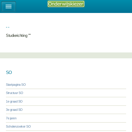
- -
Studierichting ""
SO
Startpagina SO
Structuur SO
1e graad SO
3e graad SO
7e jaren
Scholenzoeker SO