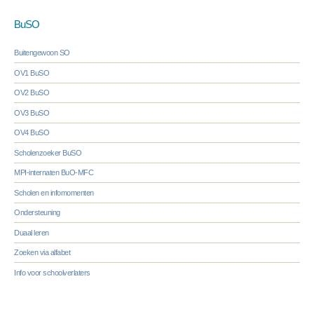
BuSO
Buitengewoon SO
OV1 BuSO
OV2 BuSO
OV3 BuSO
OV4 BuSO
Scholenzoeker BuSO
MPI-internaten BuO-MFC
Scholen en infomomenten
Ondersteuning
Duaal leren
Zoeken via alfabet
Info voor schoolverlaters