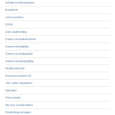
Scholen en infomomenten
Duaal leren
Leren & werken
OKAN
Zoek studierichting
Zoeken via studiedomeinen
Zoeken via finaliteiten
Zoeken via studiegebied
Zoeken via belangstelling
Studierendement
Examencommissie SO
-18j + buiten Vlaanderen
Internaten
Privé-scholen
Info voor schoolverlaters
Doorlichtingsverslagen