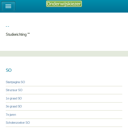
- -
Studierichting ""
SO
Startpagina SO
Structuur SO
1e graad SO
3e graad SO
7e jaren
Scholenzoeker SO