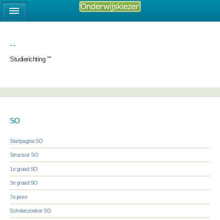
- -
Studierichting ""
SO
Startpagina SO
Structuur SO
1e graad SO
3e graad SO
7e jaren
Scholenzoeker SO