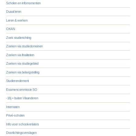
Scholen en infomomenten
Duaal leren
Leren & werken
OKAN
Zoek studierichting
Zoeken via studiedomeinen
Zoeken via finaliteiten
Zoeken via studiegebied
Zoeken via belangstelling
Studierendement
Examencommissie SO
-18j + buiten Vlaanderen
Internaten
Privé-scholen
Info voor schoolverlaters
Doorlichtingsverslagen