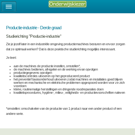
Productie-industrie - Derde graad
Studierichting "Productie-industrie"
Zie je jezelf later in een industriële omgeving productiemachines besturen en ervoor zorgen
dat ze optimaal werken? Dat is deze praktische studierichting mogelijks interessant.
Je leert:
aan de machines de productie instellen, omstellen*,
de machines bedienen, afregelen en de werking ervan opvolgen
productiegegevens opvolgen
kwaliteitscontroles uitvoeren op het geproduceerd product
het preventief basisonderhoud uitvoeren zodat machines en installaties goed blijven
werken en mechanische en elektrische problemen opgespoord worden voor ze zich
voordoen
kleine, routinematige herstellingen en dringende noodreparaties doen
kwaliteitsprocedures, hygiëne-, milieu-, veiligheids- en productievoorschriften naleven
*omstellen: omschakelen van de productie van 1 product naar een ander product of een
andere serie.