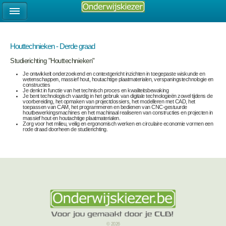
Houttechnieken - Derde graad
Studierichting "Houttechnieken"
Je ontwikkelt onderzoekend en contextgericht inzichten in toegepaste wiskunde en
wetenschappen, massief hout, houtachtige plaatmaterialen, verspaningstechnologie en
constructies
Je denkt in functie van het technisch proces en kwaliteitsbewaking
Je bent technologisch vaardig in het gebruik van digitale technologieën zowel tijdens de
voorbereiding, het opmaken van projectdossiers, het modelleren met CAD, het
toepassen van CAM, het programmeren en bedienen van CNC-gestuurde
houtbewerkingsmachines en het machinaal realiseren van constructies en projecten in
massief hout en houtachtige plaatmaterialen.
Zorg voor het milieu, veilig en ergonomisch werken en circulaire economie vormen een
rode draad doorheen de studierichting.
© 2026