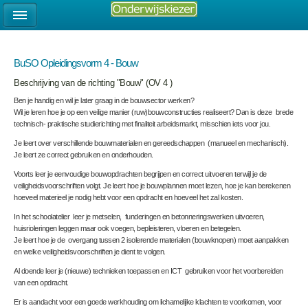
BuSO Opleidingsvorm 4 - Bouw
Beschrijving van de richting "Bouw" (OV 4 )
Ben je handig en wil je later graag in de bouwsector werken?
Wil je leren hoe je op een veilige manier (ruw)bouwconstructies realiseert? Dan is deze brede
technisch- praktische studierichting met finaliteit arbeidsmarkt, misschien iets voor jou.
Je leert over verschillende bouwmaterialen en gereedschappen (manueel en mechanisch).
Je leert ze correct gebruiken en onderhouden.
Voorts leer je eenvoudige bouwopdrachten begrijpen en correct uitvoeren terwijl je de
veiligheidsvoorschriften volgt. Je leert hoe je bouwplannen moet lezen, hoe je kan berekenen
hoeveel materieel je nodig hebt voor een opdracht en hoeveel het zal kosten.
In het schoolatelier leer je metselen, funderingen en betonneringswerken uitvoeren,
huisrioleringen leggen maar ook voegen, bepleisteren, vloeren en betegelen.
Je leert hoe je de overgang tussen 2 isolerende materialen (bouwknopen) moet aanpakken
en welke veiligheidsvoorschriften je dient te volgen.
Al doende leer je (nieuwe) technieken toepassen en ICT gebruiken voor het voorbereiden
van een opdracht.
Er is aandacht voor een goede werkhouding om lichamelijke klachten te voorkomen, voor