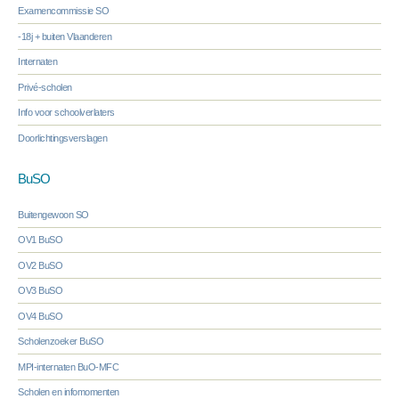
Examencommissie SO
-18j + buiten Vlaanderen
Internaten
Privé-scholen
Info voor schoolverlaters
Doorlichtingsverslagen
BuSO
Buitengewoon SO
OV1 BuSO
OV2 BuSO
OV3 BuSO
OV4 BuSO
Scholenzoeker BuSO
MPI-internaten BuO-MFC
Scholen en infomomenten