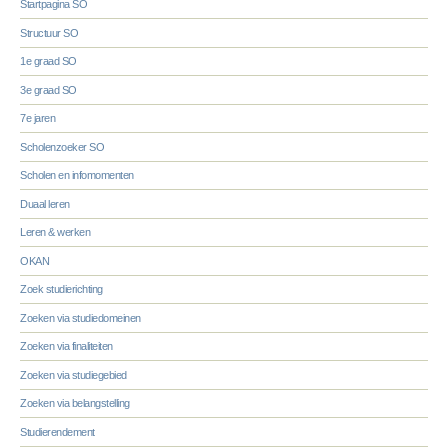
Startpagina SO
Structuur SO
1e graad SO
3e graad SO
7e jaren
Scholenzoeker SO
Scholen en infomomenten
Duaal leren
Leren & werken
OKAN
Zoek studierichting
Zoeken via studiedomeinen
Zoeken via finaliteiten
Zoeken via studiegebied
Zoeken via belangstelling
Studierendement