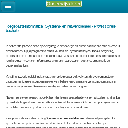
Toegepaste informatica : Systeem- en netwerkbeheer - Professionele
bachelor
In het eerste jaar van deze opleiding krijg je een stevige en brede basiskennis van diverse IT-
onderwerpen. Op je programma staan vakken als systeemanalyse, fiscale wetgeving,
bedrijfseconomie en business modeling. Daarnaast krijg je specifiek beroepsgerichte lessen
rond programmeertalen, informatica, programmastructuren, bestandsorganisatie en
gegevensbanken.
Vanaf het tweede opleidingsjaar staan er op je rooster ook vakken als systeemanalyse,
datacommunicatie en computernetwerken, beheer en organisatie van computercentra en
besturingssystemen. Seminaries en stages vullen de vorming aan.
Na een eerste gemeenschappelijk jaar kies je een specialisatie via een afstudeerrichting. Let
op: niet alle hogescholen bieden alle afstudeerrichtingen aan. Ook per campus zijn er soms
verschillen. Informeer je daarom zeker bij je hogeschool van keuze.
Kies je voor de afstudeerrichting
Systeem- en netwerkbeheer
, dan word je opgeleid tot
specialist in computer en netwerkarchitectuur. Je leert dan een netwerk ontwerpen en