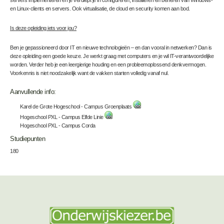
servers implementeren en je verdiept je in configureren, installeren en beheren van Windows-
en Linux-clients en servers. Ook virtualisatie, de cloud en security komen aan bod.
Is deze opleiding iets voor jou?
Ben je gepassioneerd door IT en nieuwe technologieën – en dan vooral in netwerken? Dan is
deze opleiding een goede keuze. Je werkt graag met computers en je wil IT-verantwoordelijke
worden. Verder heb je een leergierige houding en een probleemoplossend denkvermogen.
Voorkennis is niet noodzakelijk want de vakken starten volledig vanaf nul.
Aanvullende info:
Karel de Grote Hogeschool - Campus Groenplaats
Hogeschool PXL - Campus Elfde Linie
Hogeschool PXL - Campus Corda
Studiepunten
180