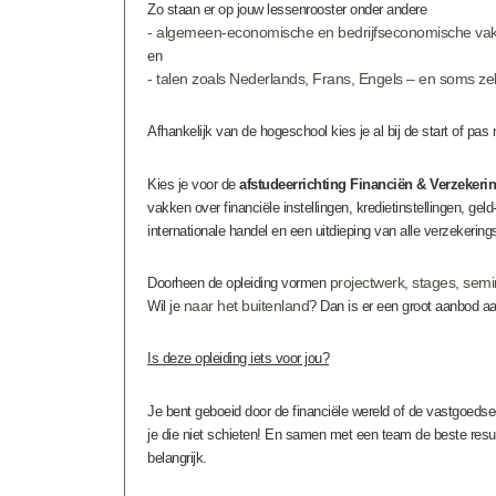
Zo staan er op jouw lessenrooster onder andere
- algemeen-economische en bedrijfseconomische va
en
- talen zoals Nederlands, Frans, Engels – en soms zel
Afhankelijk van de hogeschool kies je al bij de start of pa
Kies je voor de
afstudeerrichting Financiën & Verzekeri
vakken over financiële instellingen, kredietinstellingen, gel
internationale handel en een uitdieping van alle verzekering
projectwerk, stages, semi
Doorheen de opleiding vormen
naar het buitenland
Wil je
? Dan is er een groot aanbod aa
Is deze opleiding iets voor jou?
Je bent geboeid door de financiële wereld of de vastgoeds
je die niet schieten! En samen met een team de beste resul
belangrijk.