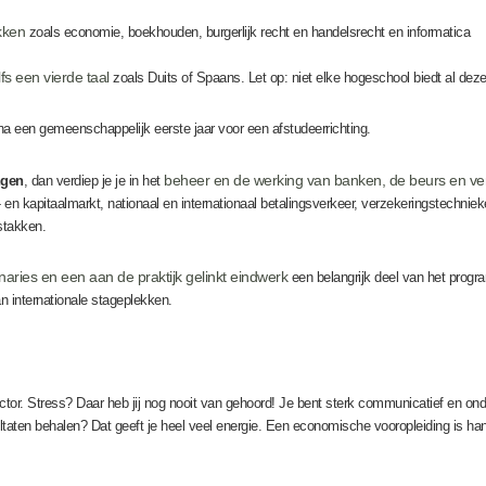
kken
zoals economie, boekhouden, burgerlijk recht en handelsrecht en informatica
fs een vierde taal
zoals Duits of Spaans. Let op: niet elke hogeschool biedt al deze
s na een gemeenschappelijk eerste jaar voor een afstudeerrichting.
beheer en de werking van banken, de beurs en ver
ngen
, dan verdiep je je in het
d- en kapitaalmarkt, nationaal en internationaal betalingsverkeer, verzekeringstechnie
stakken.
naries en een aan de praktijk gelinkt eindwerk
een belangrijk deel van het prog
n internationale stageplekken.
ector. Stress? Daar heb jij nog nooit van gehoord! Je bent sterk communicatief en 
taten behalen? Dat geeft je heel veel energie. Een economische vooropleiding is han