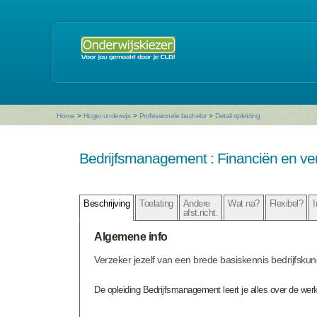
Home
>
Hoger onderwijs
>
Professionele bachelor
>
Detail opleiding
Bedrijfsmanagement : Financiën en ver
Beschrijving
Toelating
Andere
Wat na?
Flexibel?
I
afst.richt.
Algemene info
Verzeker jezelf van een brede basiskennis bedrijfskun
De opleiding Bedrijfsmanagement leert je alles over de werk