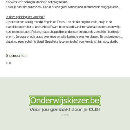
eindwerk een belangrijk deel van het programma.
En wil je naar het buitenland? Dan is er een groot aanbod aan internationale stageplekken.
Is deze opleiding iets voor jou?
Jij spreekt een aardig mondje Engels en Frans – en als dat nog niet zo is, sta je in de
startblokken om het te leren. Ah oui! Want in de wereld van internationaal ondernemen wil je
kunnen meepraten. Politiek, maatschappelijke tendensen en culturele verschillen boeien je
enorm. Je praat er ook graag over mee en wil je kennis erover verdiepen. En ondernemen…
dat zit nu eens echt in je bloed! Specifieke (economische) voorkennis is niet noodzakelijk.
Studiepunten
180
© 2026