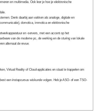
ammeren en multimedia. Ook leer je hoe je elektronische
ile.
ystemen. Denk daarbij aan vakken als analoge, digitale en
etcommunicatie), domotica, immotica en elektronische
 netwerkapparatuur en -servers, met een accent op het
ardware van de moderne pc, de werking en de sturing van lokale
ren allemaal de revue.
en, Virtual Reality of Cloud-applicaties en staat te trappelen om
je best een instapcursus wiskunde volgen. Heb je ASO- of een TSO-