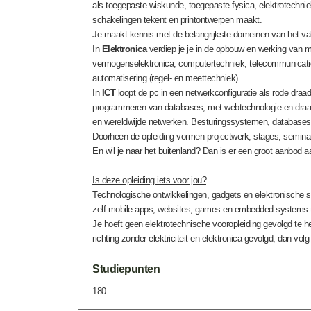
als toegepaste wiskunde, toegepaste fysica, elektrotechniek
schakelingen tekent en printontwerpen maakt.
Je maakt kennis met de belangrijkste domeinen van het va
In
Elektronica
verdiep je je in de opbouw en werking van mi
vermogenselektronica, computertechniek, telecommunicatiet
automatisering (regel- en meettechniek).
In
ICT
loopt de pc in een netwerkconfiguratie als rode draa
programmeren van databases, met webtechnologie en draadl
en wereldwijde netwerken. Besturingssystemen, databases 
Doorheen de opleiding vormen projectwerk, stages, seminari
En wil je naar het buitenland? Dan is er een groot aanbod a
Is deze opleiding iets voor jou?
Technologische ontwikkelingen, gadgets en elektronische snuf
zelf mobile apps, websites, games en embedded systems te 
Je hoeft geen elektrotechnische vooropleiding gevolgd te 
richting zonder elektriciteit en elektronica gevolgd, dan volg 
Studiepunten
180