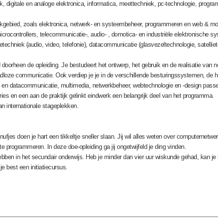
, digitale en analoge elektronica, informatica, meettechniek, pc-technologie, progr
kgebied, zoals elektronica, netwerk- en systeembeheer, programmeren en web & mob
crocontrollers, telecommunicatie-, audio- , domotica- en industriële elektronische s
echniek (audio, video, telefonie), datacommunicatie (glasvezeltechnologie, satelli
d doorheen de opleiding. Je bestudeert het ontwerp, het gebruik en de realisatie van
oze communicatie. Ook verdiep je je in de verschillende besturingssystemen, de h
en datacommunicatie, multimedia, netwerkbeheer, webtechnologie en -design passe
es en een aan de praktijk gelinkt eindwerk een belangrijk deel van het programma.
an internationale stageplekken.
jes doen je hart een tikkeltje sneller slaan. Jij wil alles weten over computernetwerk
programmeren. In deze doe-opleiding ga jij ongetwijfeld je ding vinden.
hebben in het secundair onderwijs. Heb je minder dan vier uur wiskunde gehad, kan 
je best een initiatiecursus.