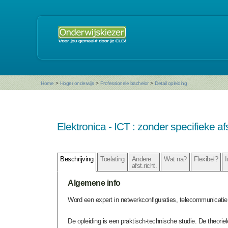
Home
>
Hoger onderwijs
>
Professionele bachelor
>
Detail opleiding
Elektronica - ICT : zonder specifieke a
Beschrijving
Toelating
Andere
Wat na?
Flexibel?
I
afst.richt.
Algemene info
Word een expert in netwerkconfiguraties, telecommunicatie
De opleiding is een praktisch-technische studie. De theori