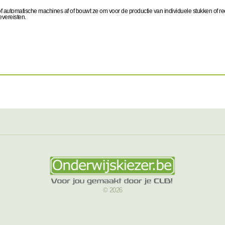
of automatische machines af of bouwt ze om voor de productie van individuele stukken of r
evereisten.
© 2026