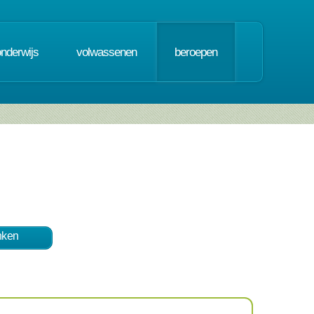
onderwijs
volwassenen
beroepen
nken