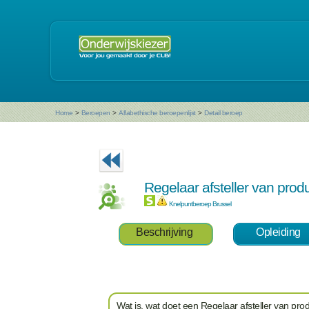
Home
>
Beroepen
>
Alfabethische beroepenlijst
>
Detail beroep
Regelaar afsteller van pro
Knelpuntberoep Brussel
Beschrijving
Opleiding
Wat is, wat doet een Regelaar afsteller van pr