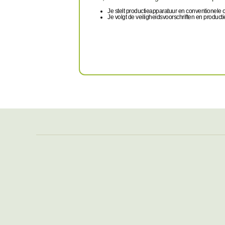
Je stelt productieapparatuur en conventionele 
Je volgt de veiligheidsvoorschriften en producti