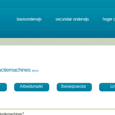
basisonderwijs
secundair onderwijs
hoger 
ductiemachines
(M/V/X)
Arbeidsmarkt
Beroepssector
Li
oductiemachines?