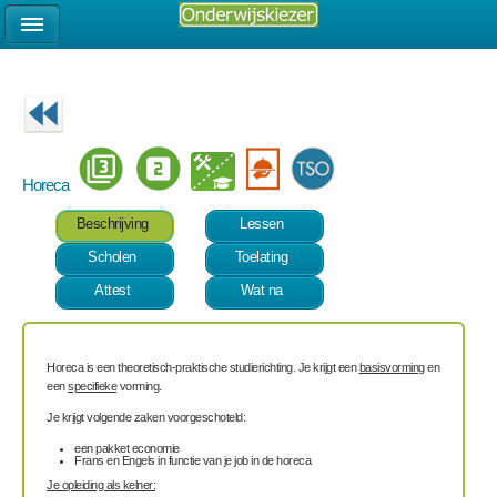
Horeca
Beschrijving
Lessen
Scholen
Toelating
Attest
Wat na
Horeca is een
theoretisch-praktische
studierichting. Je krijgt een
basisvorming
en
een
specifieke
vorming
.
Je krijgt volgende zaken voorgeschoteld:
een pakket economie
Frans en Engels in functie van je job in de horeca
Je opleiding als kelner: