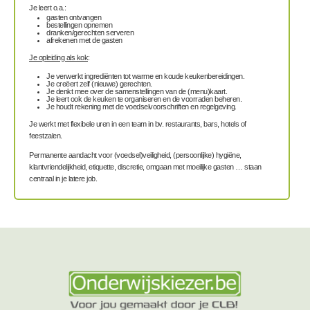
Je leert o.a.:
gasten ontvangen
bestellingen opnemen
dranken/gerechten serveren
afrekenen met de gasten
Je opleiding als kok
:
Je verwerkt ingrediënten tot warme en koude keukenbereidingen.
Je creëert zelf (nieuwe) gerechten.
Je denkt mee over de samenstellingen van de (menu)kaart.
Je leert ook de keuken te organiseren en de voorraden beheren.
Je houdt rekening met de voedselvoorschriften en regelgeving.
Je werkt met flexibele uren in een team in bv. restaurants, bars, hotels of
feestzalen.
Permanente aandacht voor (voedsel)veiligheid, (persoonlijke) hygiëne,
klantvriendelijkheid, etiquette, discretie, omgaan met moeilijke gasten … staan
centraal in je latere job.