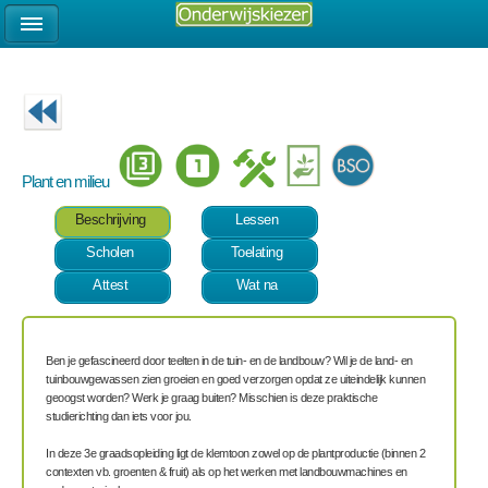
Plant en milieu
Beschrijving
Lessen
Scholen
Toelating
Attest
Wat na
Ben je gefascineerd door teelten in de tuin- en de landbouw? Wil je de land- en
tuinbouwgewassen zien groeien en goed verzorgen opdat ze uiteindelijk kunnen
geoogst worden? Werk je graag buiten? Misschien is deze praktische
studierichting dan iets voor jou.
In deze 3e graadsopleiding ligt de klemtoon zowel op de plantproductie (binnen 2
contexten vb. groenten & fruit) als op het werken met landbouwmachines en