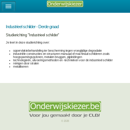
Industrieel schilder - Derde graad
Studierichting "Industrieel schilder"
Je leert in deze studierichting over:
oppervlaktebehandeling ter bescherming tegen vroegtijdige degradatie
industriële constructies en structuren manuaal of machinaal schilderen zoals
hoogspanningspylonen, metalen bruggen, pijpleidingen
technologieën, uitvoeringsmethoden en -technieken voor de industrieel schilder
reinigen door stralen
metalliseren
© 2026