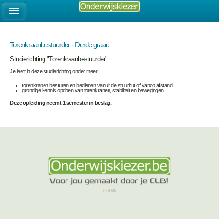
Torenkraanbestuurder - Derde graad
Studierichting "Torenkraanbestuurder"
Je leert in deze studierichting onder meer:
torenkranen besturen en bedienen vanuit de stuurhut of vanop afstand
grondige kennis opdoen van torenkranen, stabiliteit en bewegingen
Deze opleiding neemt 1 semester in beslag.
© 2026