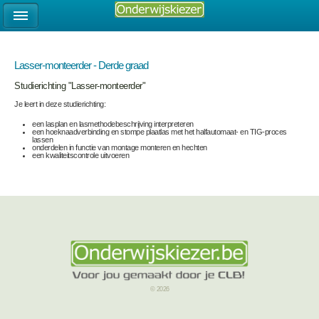
Lasser-monteerder - Derde graad
Studierichting "Lasser-monteerder"
Je leert in deze studierichting:
een lasplan en lasmethodebeschrijving interpreteren
een hoeknaadverbinding en stompe plaatlas met het halfautomaat- en TIG-proces
lassen
onderdelen in functie van montage monteren en hechten
een kwaliteitscontrole uitvoeren
© 2026