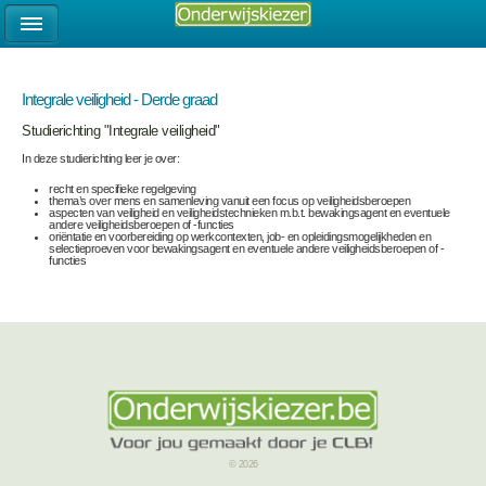
Integrale veiligheid - Derde graad
Studierichting "Integrale veiligheid"
In deze studierichting leer je over:
recht en specifieke regelgeving
thema’s over mens en samenleving vanuit een focus op veiligheidsberoepen
aspecten van veiligheid en veiligheidstechnieken m.b.t. bewakingsagent en eventuele
andere veiligheidsberoepen of -functies
oriëntatie en voorbereiding op werkcontexten, job- en opleidingsmogelijkheden en
selectieproeven voor bewakingsagent en eventuele andere veiligheidsberoepen of -
functies
© 2026