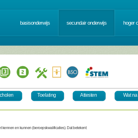
basisonderwijs
secundair onderwijs
hoger 
cholen
Toelating
Attesten
Wat na
t kennen en kunnen (beroepskwalificaties). Dat betekent: