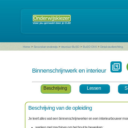
Home
>
Secundair onderwijs
>
structuur BuSO
>
BuSO OV4
>
Detail studierichting
Binnenschrijnwerk en interieur
Beschrijving
Lessen
S
Beschrijving van de opleiding
Je leert alles wat een binnenschrijnwerker en een interieurbouwer moe
werken met machines om het hout te bewerken;