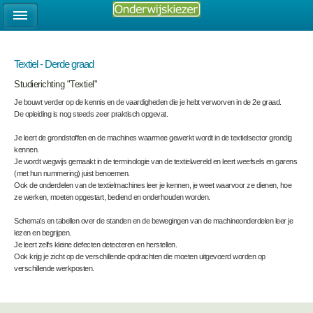
Textiel - Derde graad
Studierichting "Textiel"
Je bouwt verder op de kennis en de vaardigheden die je hebt verworven in de 2e graad.
De opleiding is nog steeds zeer praktisch opgevat.
Je leert de grondstoffen en de machines waarmee gewerkt wordt in de textielsector grondig
kennen.
Je wordt wegwijs gemaakt in de terminologie van de textielwereld en leert weefsels en garens
(met hun nummering) juist benoemen.
Ook de onderdelen van de textielmachines leer je kennen, je weet waarvoor ze dienen, hoe
ze werken, moeten opgestart, bediend en onderhouden worden.
Schema’s en tabellen over de standen en de bewegingen van de machineonderdelen leer je
lezen en begrijpen.
Je leert zelfs kleine defecten detecteren en herstellen.
Ook krijg je zicht op de verschillende opdrachten die moeten uitgevoerd worden op
verschillende werkposten.