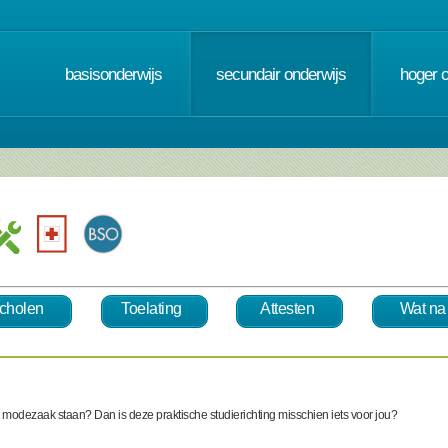
basisonderwijs
secundair onderwijs
hoger 
cholen
Toelating
Attesten
Wat na
en modezaak staan? Dan is deze praktische studierichting misschien iets voor jou?