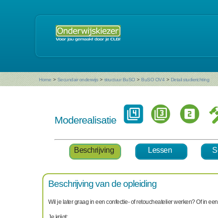
Home
>
Secundair onderwijs
>
structuur BuSO
>
BuSO OV4
>
Detail studierichting
Moderealisatie
Beschrijving
Lessen
S
Beschrijving van de opleiding
Wil je later graag in een confectie- of retoucheatelier werken? Of in e
Je krijgt: