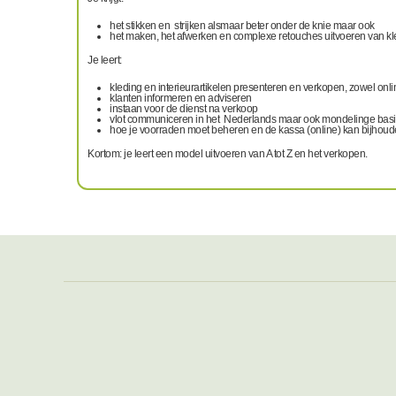
het stikken en strijken alsmaar beter onder de knie maar ook
het maken, het afwerken en complexe retouches uitvoeren van kle
Je leert:
kleding en interieurartikelen presenteren en verkopen, zowel onli
klanten informeren en adviseren
instaan voor de dienst na verkoop
vlot communiceren in het Nederlands maar ook mondelinge basis
hoe je voorraden moet beheren en de kassa (online) kan bijhou
Kortom: je leert een model uitvoeren van A tot Z en het verkopen.