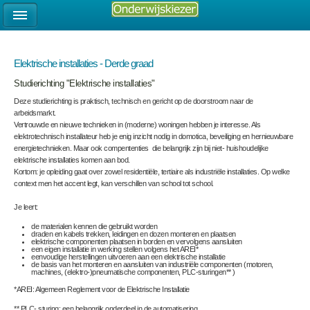
Elektrische installaties - Derde graad
Studierichting "Elektrische installaties"
Deze studierichting is praktisch, technisch en gericht op de doorstroom naar de
arbeidsmarkt.
Vertrouwde en nieuwe technieken in (moderne) woningen hebben je interesse. Als
elektrotechnisch installateur heb je enig inzicht nodig in domotica, beveiliging en hernieuwbare
energietechnieken. Maar ook compententies die belangrijk zijn bij niet- huishoudelijke
elektrische installaties komen aan bod.
Kortom: je opleiding gaat over zowel residentiële, tertiaire als industriële installaties. Op welke
context men het accent legt, kan verschillen van school tot school.
Je leert:
de materialen kennen die gebruikt worden
draden en kabels trekken, leidingen en dozen monteren en plaatsen
elektrische componenten plaatsen in borden en vervolgens aansluiten
een eigen installatie in werking stellen volgens het AREI*
eenvoudige herstellingen uitvoeren aan een elektrische installatie
de basis van het monteren en aansluiten van industriële componenten (motoren,
machines, (elektro-)pneumatische componenten, PLC-sturingen** )
*AREI: Algemeen Reglement voor de Elektrische Installatie
** PLC- sturing: een belangrijk onderdeel in de automatisering