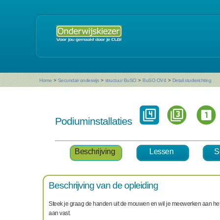
Home
>
Secundair onderwijs
>
structuur BuSO
>
BuSO OV4
>
Detail studierichting
Podiuminstallaties
Beschrijving
Lessen
S
Beschrijving van de opleiding
Steek je graag de handen uit de mouwen en wil je meewerken aan het rea
aan vast.