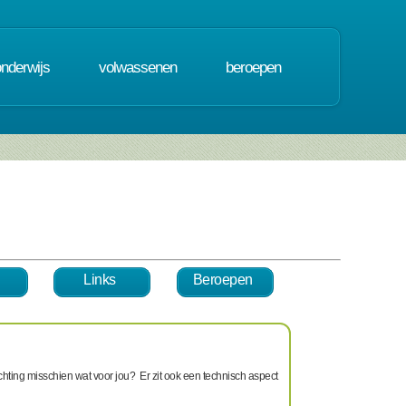
onderwijs
volwassenen
beroepen
Links
Beroepen
chting misschien wat voor jou? Er zit ook een technisch aspect