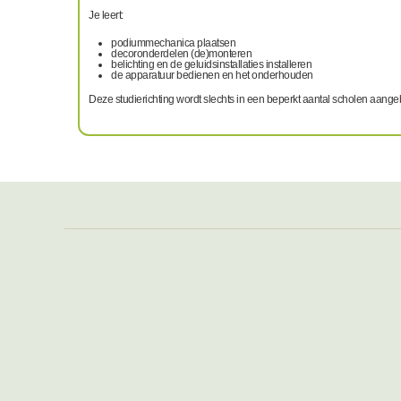
Je leert:
podiummechanica plaatsen
decoronderdelen (de)monteren
belichting en de geluidsinstallaties installeren
de apparatuur bedienen en het onderhouden
Deze studierichting wordt slechts in een beperkt aantal scholen aang