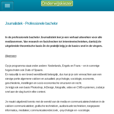
Journalistiek - Professionele bachelor
In de professionele bachelor Journalistiek leer je een verhaal uitwerken voor alle
mediavormen. Van research en factchecken tot interviewtechnieken, dankzij de
uitgebreide theoretische basis én de praktijk krijg je de basics snel in de vingers.
Algemeen
Op je programma staat onder andere Nederlands, Engels en Frans – en in sommige
hogescholen ook Duits of Spaans.
En natuurlijk is een breed wereldbeeld belangrijk, dus kan je je ook verwachten aan een
stevige portie algemene vakken en actualiteit: psychologie, sociologie, economie,
geschiedenis, instellingen en socio-economische structuren en recht.
Je krijgt ook een basis Photoshop, InDesign, fotografie, video en CMS-systemen, zodat je
snel aan de slag kunt in elke context.
Je maakt uitgebreid kennis met de wereld van de media en communicatietechnieken in de
vakken communicatieleer, grafische technieken, audiovisuele technieken, toegepaste
informatica, medialeer, communicatieonderzoek, -psychologie en -sociologie.