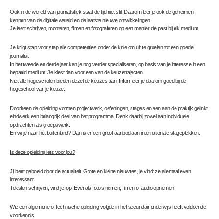
Ook in de wereld van journalistiek staat de tijd niet stil. Daarom leer je ook de geheimen
kennen van de digitale wereld en de laatste nieuwe ontwikkelingen.
Je leert schrijven, monteren, filmen en fotograferen op een manier die past bij elk medium.
Je krijgt stap voor stap alle competenties onder de knie om uit te groeien tot een goede
journalist.
In het tweede en derde jaar kan je nog verder specialiseren, op basis van je interesse in een
bepaald medium. Je kiest dan voor een van de keuzetrajecten.
Niet alle hogescholen bieden dezelfde keuzes aan. Informeer je daarom goed bij de
hogeschool van je keuze.
Doorheen de opleiding vormen projectwerk, oefeningen, stages en een aan de praktijk gelinkt
eindwerk een belangrijk deel van het programma. Denk daarbij zowel aan individuele
opdrachten als groepswerk.
En wil je naar het buitenland? Dan is er een groot aanbod aan internationale stageplekken.
Is deze opleiding iets voor jou?
Jij bent geboeid door de actualiteit. Grote en kleine nieuwtjes, je vindt ze allemaal even
interessant.
Teksten schrijven, vind je top. Evenals foto’s nemen, filmen of audio opnemen.
Wie een algemene of technische opleiding volgde in het secundair onderwijs heeft voldoende
voorkennis.