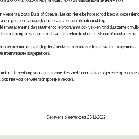
s economie, boekhouden, burgerlijk recht en handelsrecht en informatica
 vierde taal zoals Duits of Spaans. Let op: niet elke hogeschool biedt al deze taleno
s na een gemeenschappelijk eerste jaar voor een afstudeerrichting.
heidsmanagement
, dan staan er op je programma ook vakken rond duurzame ontwikkel
e opleiding ontvang je ook de wettelijk erkende attesten Milieucoördinator niveau B 
es en een aan de praktijk gelinkt eindwerk een belangrijk deel van het programma.
an internationale stageplekken.
en natuur. Jij hebt oog voor duurzaamheid en zoekt naar toekomstgerichte oplossin
st, ook niet voor de wetenschappelijke vakken.
Gegevens bijgewerkt tot 25-11-2022