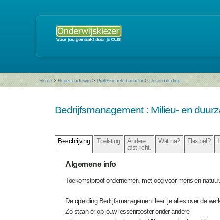
Home
>
Hoger onderwijs
>
Professionele bachelor
>
Detail opleiding
Bedrijfsmanagement : Milieu- en duu
Beschrijving
Toelating
Andere
Wat na?
Flexibel?
I
afst.richt.
Algemene info
Toekomstproof ondernemen, met oog voor mens en natuur. I
De opleiding Bedrijfsmanagement leert je alles over de werk
Zo staan er op jouw lessenrooster onder andere