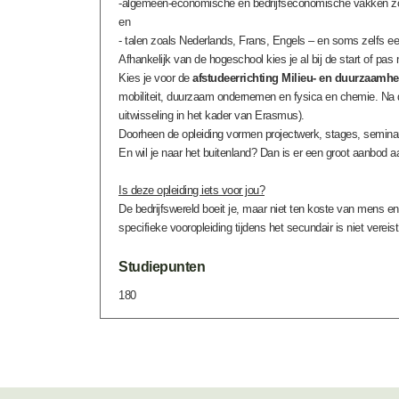
-algemeen-economische en bedrijfseconomische vakken zoal
en
- talen zoals Nederlands, Frans, Engels – en soms zelfs een
Afhankelijk van de hogeschool kies je al bij de start of pa
Kies je voor de
afstudeerrichting Milieu- en duurzaam
mobiliteit, duurzaam ondernemen en fysica en chemie. Na dez
uitwisseling in het kader van Erasmus).
Doorheen de opleiding vormen projectwerk, stages, seminari
En wil je naar het buitenland? Dan is er een groot aanbod a
Is deze opleiding iets voor jou?
De bedrijfswereld boeit je, maar niet ten koste van mens 
specifieke vooropleiding tijdens het secundair is niet verei
Studiepunten
180