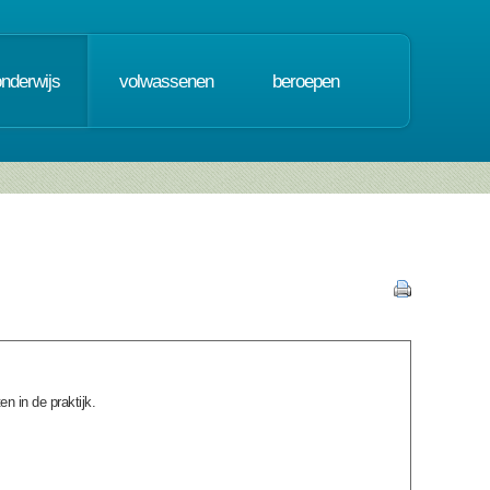
onderwijs
volwassenen
beroepen
 in de praktijk.