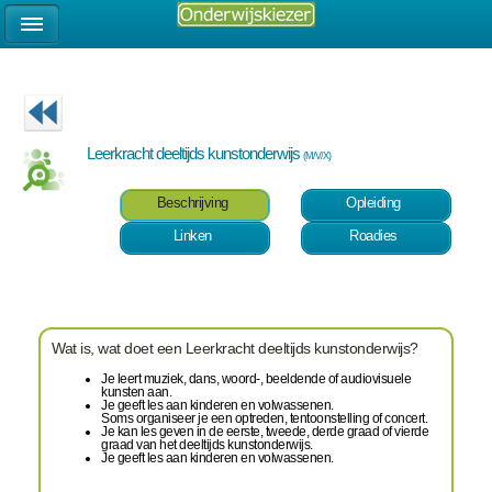
Leerkracht deeltijds kunstonderwijs
(M/V/X)
Beschrijving
Opleiding
Linken
Roadies
Wat is, wat doet een Leerkracht deeltijds kunstonderwijs?
Je leert muziek, dans, woord-, beeldende of audiovisuele
kunsten aan.
Je geeft les aan kinderen en volwassenen.
Soms organiseer je een optreden, tentoonstelling of concert.
Je kan les geven in de eerste, tweede, derde graad of vierde
graad van het deeltijds kunstonderwijs.
Je geeft les aan kinderen en volwassenen.