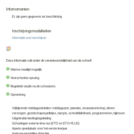
Infomomenten
Er zijn geen gegevens ter beschikking
Inschrijvingsmodaliteiten
Informatie over inschrijven
Deze informatie valt onder de verantwoordelijkheid van de school!
Warme maaltijd mogelijk.
Voorschoolse opvang.
Begeleide studie na de schooluren.
Opmerking
Vrijblijvende middagactiviteiten: middagsport, pianoles, knutselworkshop, dieren
verzorgen, gezelschapsspelletjes, dactylo, schoolbibliotheek, programmeren, bijlessen
Uitgebreide leerlingbegeleiding
Schooleigen externe time-out (ETO en ETO-PLUS)
Aparte speelplaats voor het eerste leerjaar
Autismevriendelijke didactiek