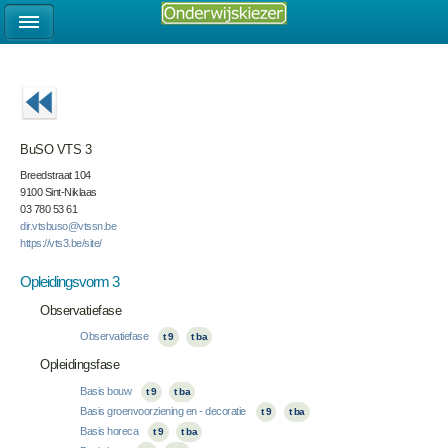
BuSO VTS 3
Breedstraat 104
9100 Sint-Niklaas
03 780 53 61
dir.vtsbuso@vtssn.be
https://vts3.be/site/
Opleidingsvorm 3
Observatiefase
Observatiefase
t 9
t ba
Opleidingsfase
Basis bouw
t 9
t ba
Basis groenvoorziening en - decoratie
t 9
t ba
Basis horeca
t 9
t ba