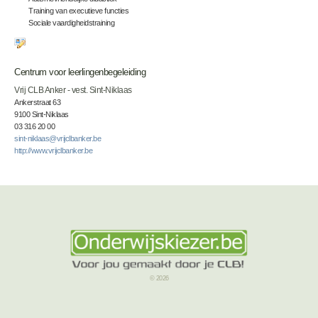
Training van executieve functies
Sociale vaardigheidstraining
Centrum voor leerlingenbegeleiding
Vrij CLB Anker - vest. Sint-Niklaas
Ankerstraat 63
9100 Sint-Niklaas
03 316 20 00
sint-niklaas@vrijclbanker.be
http://www.vrijclbanker.be
© 2026