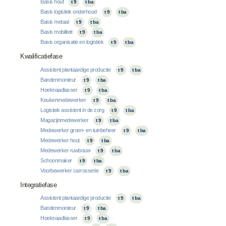
Basis hout
t 9
t ba
Basis logistiek onderhoud
t 9
t ba
Basis metaal
t 9
t ba
Basis mobiliteit
t 9
t ba
Basis organisatie en logistiek
t 9
t ba
Kwalificatiefase
Assistent plantaardige productie
t 9
t ba
Bandenmonteur
t 9
t ba
Hoeknaadlasser
t 9
t ba
Keukenmedewerker
t 9
t ba
Logistiek assistent in de zorg
t 9
t ba
Magazijnmedewerker
t 9
t ba
Medewerker groen- en tuinbeheer
t 9
t ba
Medewerker hout
t 9
t ba
Medewerker ruwbouw
t 9
t ba
Schoonmaker
t 9
t ba
Voorbewerker carrosserie
t 9
t ba
Integratiefase
Assistent plantaardige productie
t 9
t ba
Bandenmonteur
t 9
t ba
Hoeknaadlasser
t 9
t ba