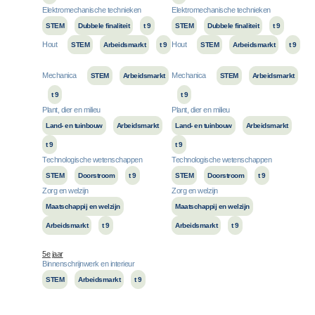
Elektromechanische technieken
Elektromechanische technieken
STEM
Dubbele finaliteit
t 9
STEM
Dubbele finaliteit
t 9
Hout
Hout
STEM
Arbeidsmarkt
t 9
STEM
Arbeidsmarkt
t 9
Mechanica
Mechanica
STEM
Arbeidsmarkt
STEM
Arbeidsmarkt
t 9
t 9
Plant, dier en milieu
Plant, dier en milieu
Land- en tuinbouw
Arbeidsmarkt
Land- en tuinbouw
Arbeidsmarkt
t 9
t 9
Technologische wetenschappen
Technologische wetenschappen
STEM
Doorstroom
t 9
STEM
Doorstroom
t 9
Zorg en welzijn
Zorg en welzijn
Maatschappij en welzijn
Maatschappij en welzijn
Arbeidsmarkt
t 9
Arbeidsmarkt
t 9
5e jaar
Binnenschrijnwerk en interieur
STEM
Arbeidsmarkt
t 9