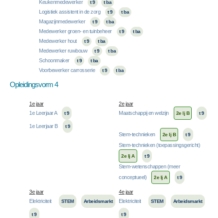
Keukenmedewerker
t 9
t ba
Logistiek assistent in de zorg
t 9
t ba
Magazijnmedewerker
t 9
t ba
Medewerker groen- en tuinbeheer
t 9
t ba
Medewerker hout
t 9
t ba
Medewerker ruwbouw
t 9
t ba
Schoonmaker
t 9
t ba
Voorbewerker carrosserie
t 9
t ba
Opleidingsvorm 4
1e jaar
2e jaar
1e Leerjaar A
Maatschappij en welzijn
t 9
2e lj B
t 9
1e Leerjaar B
t 9
Stem-technieken
2e lj B
t 9
Stem-technieken (toepassingsgericht)
2e lj A
t 9
Stem-wetenschappen (meer
conceptueel)
2e lj A
t 9
3e jaar
4e jaar
Elektriciteit
Elektriciteit
STEM
Arbeidsmarkt
STEM
Arbeidsmarkt
t 9
t 9