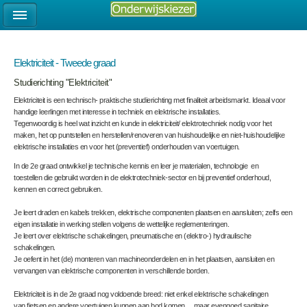
Elektriciteit - Tweede graad
Studierichting "Elektriciteit"
Elektriciteit is een technisch- praktische studierichting met finaliteit arbeidsmarkt. Ideaal voor
handige leerlingen met interesse in techniek en elektrische installaties.
Tegenwoordig is heel wat inzicht en kunde in elektriciteit/ elektrotechniek nodig voor het
maken, het op puntstellen en herstellen/renoveren van huishoudelijke en niet-huishoudelijke
elektrische installaties en voor het (preventief) onderhouden van voertuigen.
In de 2
e
graad ontwikkel je technische kennis en leer je materialen, technologie en
toestellen die gebruikt worden in de elektrotechniek-sector en bij preventief onderhoud,
kennen en correct gebruiken.
Je leert draden en kabels trekken, elektrische componenten plaatsen en aansluiten; zelfs een
eigen installatie in werking stellen volgens de wettelijke reglementeringen.
Je leert over elektrische schakelingen, pneumatische en (elektro-) hydraulische
schakelingen.
Je oefent in het (de) monteren van machineonderdelen en in het plaatsen, aansluiten en
vervangen van elektrische componenten in verschillende borden.
Elektriciteit is in de 2
e
graad nog voldoende breed: niet enkel elektrische schakelingen
van fietsen en andere voertuigen kunnen aan bod komen …maar evengoed sanitaire