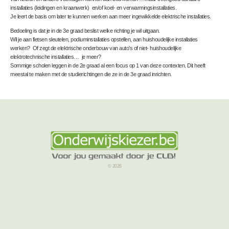
installaties (leidingen en kraanwerk) en/of koel- en verwarmingsinstallaties.
Je leert de basis om later te kunnen werken aan meer ingewikkelde elektrische installaties.
Bedoeling is dat je in de 3
e
graad beslist welke richting je wil uitgaan.
Wil je aan fietsen sleutelen, podiuminstallaties opstellen, aan huishoudelijke installaties
werken? Of zegt de elektrische onderbouw van auto’s of niet- huishoudelijke
elektrotechnische installaties… je meer?
Sommige scholen leggen in de 2
e
graad al een focus op 1 van deze contexten. Dit heeft
meestal te maken met de studierichtingen die ze in de 3
e
graad inrichten.
© 2026