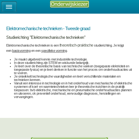
Elektromechanische technieken - Tweede graad
Studierichting "Elektromechanische technieken"
Elektromechanische technieken is een
theoretisch-praktische
studierichting. Je krijgt
een
basisvorming
en een
specifieke vorming
.
Je maakt uitgebreid kennis met industriële technologie.
In deze studierichting zijn STEM en wiskunde belangrijk.
Je leert over de theoretische basis van technische vakken (toegepaste elektriciteit en
toegepaste fysica) en je leert denken in functie van het proces om onderhoudsacties uit
te voeren.
Je ontwikkelt technologische vaardigheden en leert verschillende materialen en
technieken kennen.
Vanuit een interesse in technologie en in het onderhoud van mechanische of elektrische
systemen of koel- en warmtetechnieken leer je theoretische inzichten in de praktijk
toepassen: bvb elektrische, mechanische en pneumatische onderhoudsacties plannen
en uitvoeren, ok preventief onderhoud, eenvoudige diagnoses, herstellingen en
vervangingen.