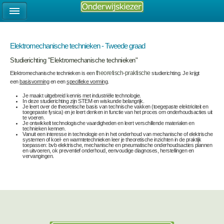
Elektromechanische technieken - Tweede graad
Studierichting "Elektromechanische technieken"
Elektromechanische technieken is een
theoretisch-praktische
studierichting. Je krijgt
een
basisvorming
en een
specifieke vorming
.
Je maakt uitgebreid kennis met industriële technologie.
In deze studierichting zijn STEM en wiskunde belangrijk.
Je leert over de theoretische basis van technische vakken (toegepaste elektriciteit en
toegepaste fysica) en je leert denken in functie van het proces om onderhoudsacties uit
te voeren.
Je ontwikkelt technologische vaardigheden en leert verschillende materialen en
technieken kennen.
Vanuit een interesse in technologie en in het onderhoud van mechanische of elektrische
systemen of koel- en warmtetechnieken leer je theoretische inzichten in de praktijk
toepassen: bvb elektrische, mechanische en pneumatische onderhoudsacties plannen
en uitvoeren, ok preventief onderhoud, eenvoudige diagnoses, herstellingen en
vervangingen.