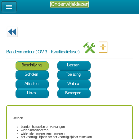
Bandenmonteur ( OV 3 - Kwalificatiefase )
Beschrijving
Lessen
Scholen
Toelating
Attesten
Wat na
Links
Beroepen
Je leert
banden herstellen en vervangen
wielen uitbalanceren
wielen demonteren en monteren
het voertuig uitlijnen om het voertuig rijklaar te maken.