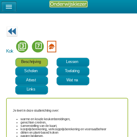
Kok
Beschrijving
Lessen
Scholen
Toelating
Attest
Wat na
Links
Je leert in deze studierichting over:
warme en koude keukenbereidingen,
gerechten creëren,
samenstelling van de kaart,
kostprijsberekening, verkoopprijsberekening en voorraadbeheer
diëten en plant-based koken
gasten bedienen,