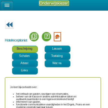
Hotelreceptionist
Beschrijving
Lessen
Scholen
Toelating
Attest
Wat na
Links
Je leert bijvoorbeeld over:
het onthaal van gasten, opvolgen van reservaties,
beheer van de kassa en andere administratieve taken en
auditwerkzaamheden in een logiesverstrekkend bedrijf
informeren van gasten,
functionele communicatieve vaardigheden in het Engels, Frans en een
moderne vreemde taal naar keuze